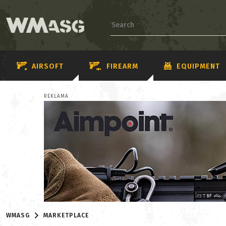
AIRSOFT
FIREARM
EQUIPMENT
REKLAMA
WMASG
MARKETPLACE