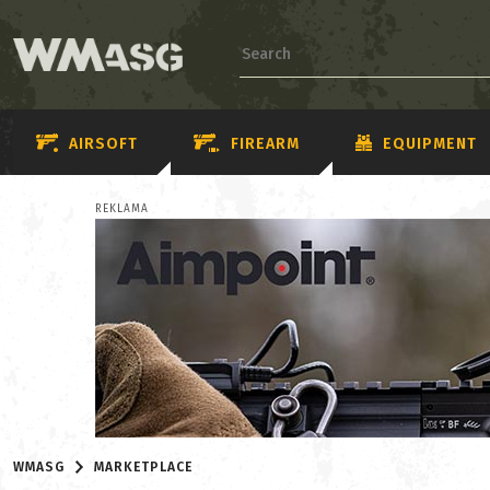
AIRSOFT
FIREARM
EQUIPMENT
REKLAMA
WMASG
MARKETPLACE