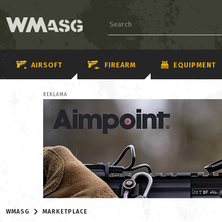
AIRSOFT
FIREARM
EQUIPMENT
REKLAMA
WMASG
MARKETPLACE