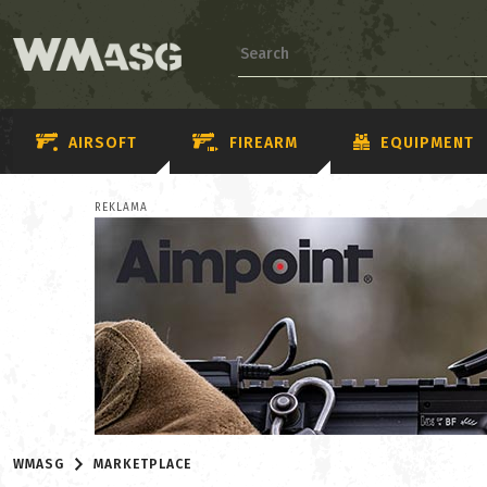
AIRSOFT
FIREARM
EQUIPMENT
REKLAMA
WMASG
MARKETPLACE