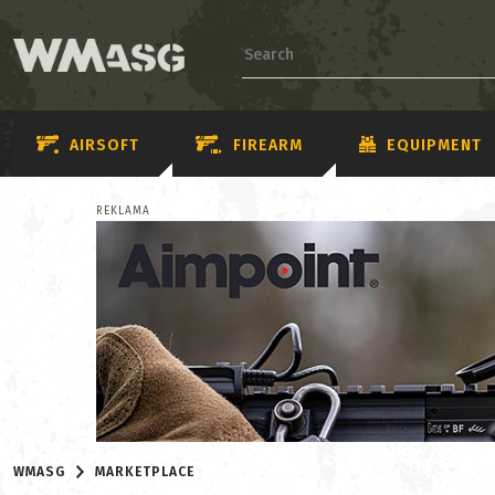
AIRSOFT
FIREARM
EQUIPMENT
REKLAMA
WMASG
MARKETPLACE