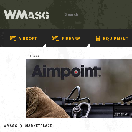
AIRSOFT
FIREARM
EQUIPMENT
REKLAMA
WMASG
MARKETPLACE