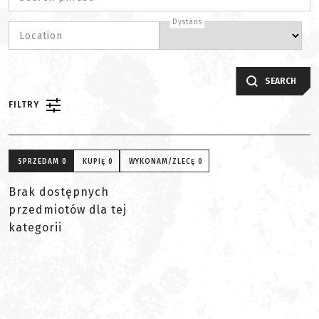
Dystans
Location
SEARCH
FILTRY
SPRZEDAM
0
KUPIĘ
0
WYKONAM/ZLECĘ
0
Brak dostępnych
przedmiotów dla tej
kategorii