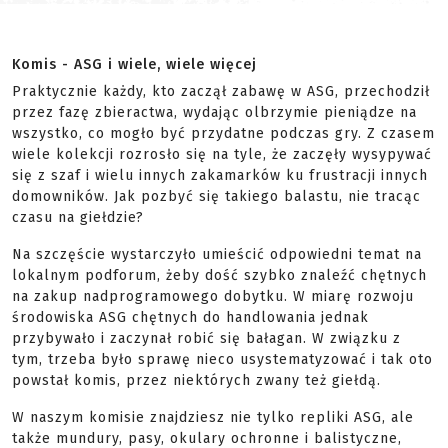
Komis - ASG i wiele, wiele więcej
Praktycznie każdy, kto zaczął zabawę w ASG, przechodził
przez fazę zbieractwa, wydając olbrzymie pieniądze na
wszystko, co mogło być przydatne podczas gry. Z czasem
wiele kolekcji rozrosło się na tyle, że zaczęły wysypywać
się z szaf i wielu innych zakamarków ku frustracji innych
domowników. Jak pozbyć się takiego balastu, nie tracąc
czasu na giełdzie?
Na szczęście wystarczyło umieścić odpowiedni temat na
lokalnym podforum, żeby dość szybko znaleźć chętnych
na zakup nadprogramowego dobytku. W miarę rozwoju
środowiska ASG chętnych do handlowania jednak
przybywało i zaczynał robić się bałagan. W związku z
tym, trzeba było sprawę nieco usystematyzować i tak oto
powstał komis, przez niektórych zwany też giełdą.
W naszym komisie znajdziesz nie tylko repliki ASG, ale
także mundury, pasy, okulary ochronne i balistyczne,