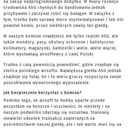
na zakup nadprogramowego dobytku. W miarę rozwoju
środowiska ASG chętnych do handlowania jednak
przybywało i zaczynał robić się bałagan. W związku z
tym, trzeba było sprawę nieco usystematyzować i tak oto
powstał komis, przez niektórych zwany też giełdą.
W naszym komisie znajdziesz nie tylko repliki ASG, ale
także mundury, pasy, okulary ochronne i balistyczne,
kolimatory, magazynki, kamizelki i wiele, wiele więcej,
które wystawiają airsoftowcy z całej Polski.
Trudno z całą pewnością powiedzieć, gdzie znajduje się
stolica polskiego airsoftu. Największa giełda ASG jednak
znajduje się tutaj, bo i tu wielu graczy rozpoczyna swoje
poszukiwania wymarzonego wyposażenia.
Jak bezpiecznie korzystać z komisu?
Pomimo tego, że airsoft to hobby oparte przede
wszystkim na honorze i uczciwości, to niestety i na
naszym podwórku zdarzają się oszustwa. Stanowią
niewielki odsetek transakcji zawieranych za
pośrednictwem naszej giełdy, ale i tak warto mieć się na