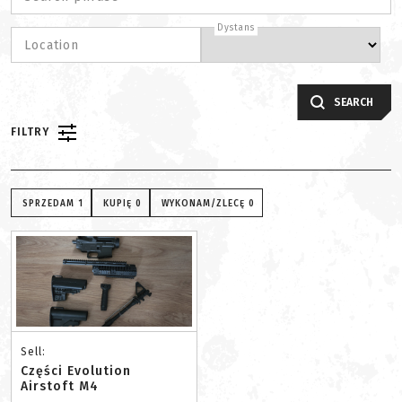
Dystans
Location
SEARCH
FILTRY
SPRZEDAM
1
KUPIĘ
0
WYKONAM/ZLECĘ
0
Sell:
Części Evolution
Airstoft M4