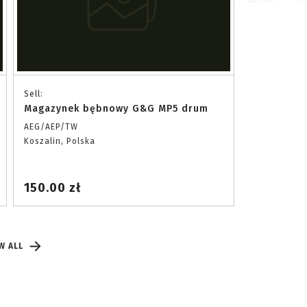
Sell:
Magazynek bębnowy G&G MP5 drum
AEG/AEP/TW
Koszalin, Polska
150.00 zł
W ALL