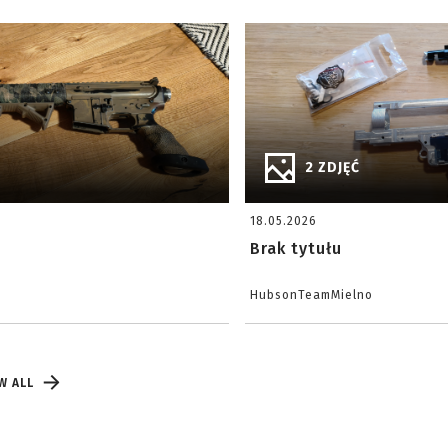
2 ZDJĘĆ
18.05.2026
Brak tytułu
HubsonTeamMielno
W ALL