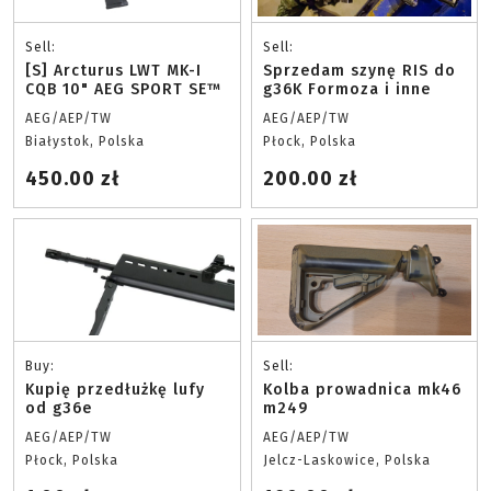
Sell:
Sell:
[S] Arcturus LWT MK-I
Sprzedam szynę RIS do
CQB 10" AEG SPORT SE™
g36K Formoza i inne
AEG/AEP/TW
AEG/AEP/TW
Białystok, Polska
Płock, Polska
450.00 zł
200.00 zł
Buy:
Sell:
Kupię przedłużkę lufy
Kolba prowadnica mk46
od g36e
m249
AEG/AEP/TW
AEG/AEP/TW
Płock, Polska
Jelcz-Laskowice, Polska