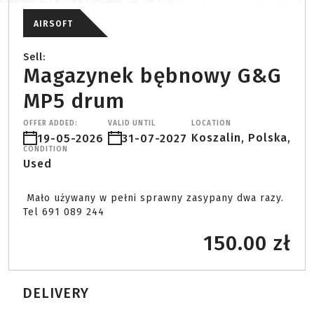
AIRSOFT
Sell:
Magazynek bębnowy G&G
MP5 drum
OFFER ADDED:
VALID UNTIL
LOCATION
Koszalin, Polska,
19-05-2026
31-07-2027
CONDITION
Used
 Mało używany w pełni sprawny zasypany dwa razy. 

Tel 691 089 244 
150.00 zł
DELIVERY