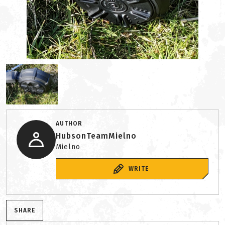
AUTHOR
HubsonTeamMielno
Mielno
WRITE
SHARE