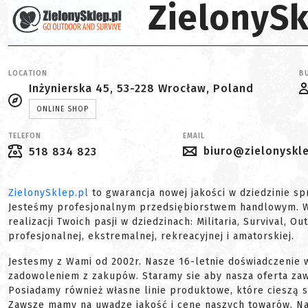
ZielonySk
LOCATION
BU
Inżynierska 45, 53-228 Wrocław, Poland
ONLINE SHOP
TELEFON
EMAIL
biuro@zielonyskle
518 834 823
ZielonySklep.pl
to gwarancja nowej jakości w dziedzinie sp
Jesteśmy profesjonalnym przedsiębiorstwem handlowym. W n
realizacji Twoich pasji w dziedzinach: Militaria, Survival, O
profesjonalnej, ekstremalnej, rekreacyjnej i amatorskiej.
Jestesmy z Wami od 2002r. Nasze 16-letnie doświadczenie 
zadowoleniem z zakupów. Staramy sie aby nasza oferta zawi
Posiadamy również własne linie produktowe, które cieszą si
Zawsze mamy na uwadze jakość i cenę naszych towarów. Naj