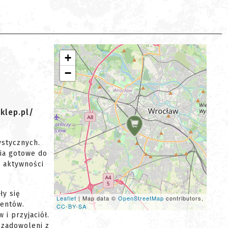
+
−
klep.pl/
ystycznych.
ria gotowe do
ej aktywności
ły się
Leaflet
| Map data ©
OpenStreetMap
contributors,
centów.
CC-BY-SA
i przyjaciół.
 zadowoleni z