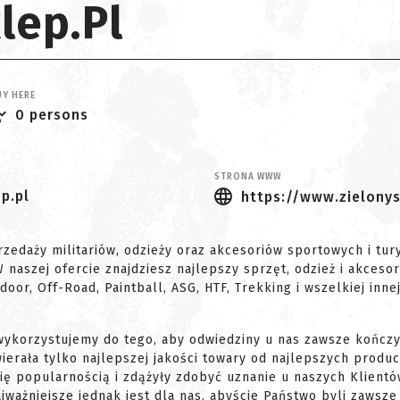
lep.pl
Y HERE
0 persons
STRONA WWW
p.pl
https://www.zielonys
rzedaży militariów, odzieży oraz akcesoriów sportowych i tur
aszej ofercie znajdziesz najlepszy sprzęt, odzież i akceso
utdoor, Off-Road, Paintball, ASG, HTF, Trekking i wszelkiej inn
wykorzystujemy do tego, aby odwiedziny u nas zawsze kończy
erała tylko najlepszej jakości towary od najlepszych produ
ę popularnością i zdążyły zdobyć uznanie u naszych Klientów 
ważniejsze jednak jest dla nas, abyście Państwo byli zawsze