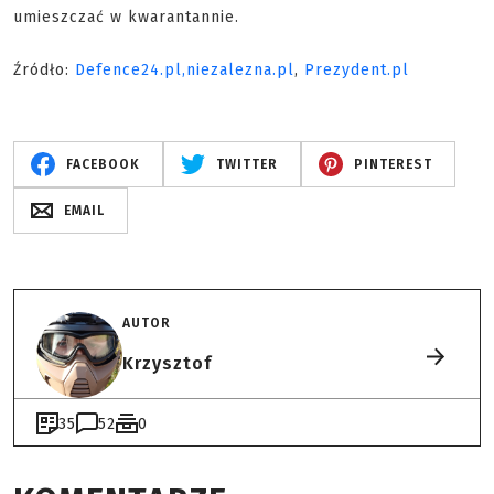
umieszczać w kwarantannie.
Źródło:
Defence24.pl,
niezalezna.pl
,
Prezydent.pl
FACEBOOK
TWITTER
PINTEREST
EMAIL
AUTOR
Krzysztof
35
52
0