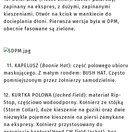
zapinany na ekspres, z dużymi, zapinanymi
kieszeniami. Otwór na kciuk w mankiecie do
docieplania dłoni. Pierwsza wersja była w DPM,
obecnie fasowane są zielone.
11.
KAPELUSZ
(
Boonie Hat
): część polowego ubioru
maskującego. Z małym rondem: BUSH HAT. Często
pomniejszonym przez żołnierzy samodzielnie.
12.
KURTKA POLOWA
(
Jacked Field
): materiał Rip-
Stop, częściowo wodoodporny. Kołnierz ze stójką
(Storm Collar), duże kieszenie na guziki oraz dwie
niezwykle pojemne kieszenie na piersi zamykane
na ekspresy. Kołnierz przystosowany do
przypięcia kaptura(Hood CW Field Jacket), bez