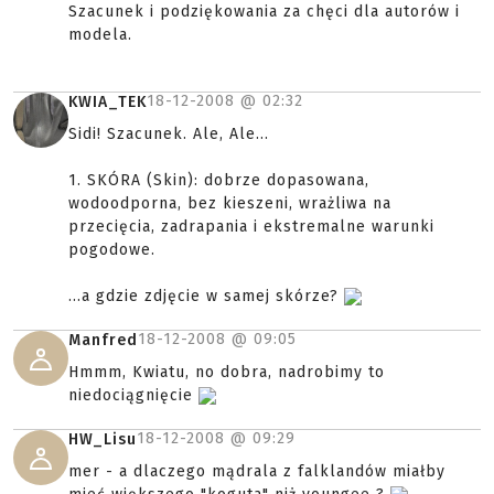
Szacunek i podziękowania za chęci dla autorów i
modela.
18-12-2008 @
02:32
KWIA_TEK
Sidi! Szacunek. Ale, Ale...
1. SKÓRA (Skin): dobrze dopasowana,
wodoodporna, bez kieszeni, wrażliwa na
przecięcia, zadrapania i ekstremalne warunki
pogodowe.
...a gdzie zdjęcie w samej skórze?
18-12-2008 @
09:05
Manfred
Hmmm, Kwiatu, no dobra, nadrobimy to
niedociągnięcie
18-12-2008 @
09:29
HW_Lisu
mer - a dlaczego mądrala z falklandów miałby