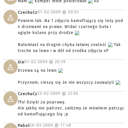
Mam
kumpel mnie pokierował
xD
01-02-2009 @
00:01
CzechuCz
Powiem tak. Na 1 zdjęciu kamuflujący się leży pod
4 drzewami na prawo. WIdać czarnego buta i
ugięte kolano przy drodze
Natomiast na drugim chyba łatwiej znaleźć
Tak
troche na lewo i w dół od środka zdjęcia xP
01-02-2009 @
20:39
Xie
Drzewa są na lewo
Przyznam, cieszę się że nie wszyscy zauważyli
23-02-2009 @
22:50
CzechuCz
Tfu! Dzięki za poprawę.
Ale jakby nie patrzeć, załóżmy że mówiłem patrząc
od kamuflującego Się ;p
26-03-2009 @
17:48
Pabol