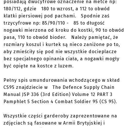
posiadają dwucyfrowe oznaczenie na metce np:
180/112, gdzie 180 to wzrost, a 112 to obwód
klatki piersiowej pod pachami. Spodnie zaś
trzycyfrowe np: 85/90/110 - 85 to długość
nogawki mierzona od kroku do kostki, 90 to obwód
pasa, 110 to obwód bioder. Należy pamiętać, że
rozmiary koszul i kurtek są nieco zaniżone po to,
aby zmieściły się pod nie wszystkie docieplacze
bez specjalnego opinania ciała, a nogawki mogły
być opięte na kostce z luzem.
Pełny spis umundurowania wchodzącego w skład
CS95 znajdziecie w The Defence Supply Chain
Manual JSP 336 (3rd Edition) Volume 12 PART 3
Pamphlet 5 Section 4 Combat Soldier 95 (CS 95).
Wszystkie części garderoby zaprezentowane na
zdjęciach są fasowane w Armii Brytyjskiej i