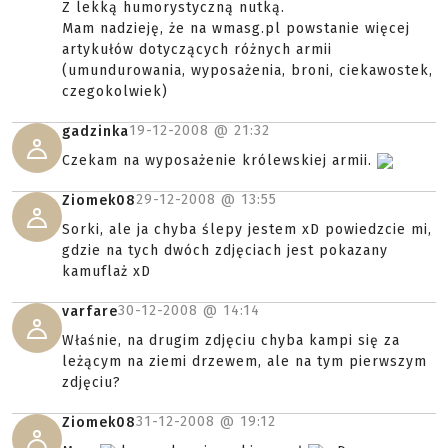
Z lekką humorystyczną nutką.
Mam nadzieję, że na wmasg.pl powstanie więcej
artykułów dotyczących różnych armii
(umundurowania, wyposażenia, broni, ciekawostek,
czegokolwiek)
19-12-2008 @
21:32
gadzinka
Czekam na wyposażenie królewskiej armii.
29-12-2008 @
13:55
Ziomek08
Sorki, ale ja chyba ślepy jestem xD powiedzcie mi,
gdzie na tych dwóch zdjęciach jest pokazany
kamuflaż xD
30-12-2008 @
14:14
varfare
Właśnie, na drugim zdjęciu chyba kampi się za
leżącym na ziemi drzewem, ale na tym pierwszym
zdjęciu?
31-12-2008 @
19:12
Ziomek08