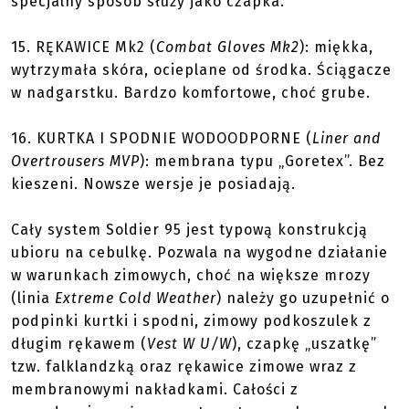
specjalny sposób służy jako czapka.
15.
RĘKAWICE Mk2
(
Combat Gloves Mk2
): miękka,
wytrzymała skóra, ocieplane od środka. Ściągacze
w nadgarstku. Bardzo komfortowe, choć grube.
16.
KURTKA I SPODNIE WODOODPORNE
(
Liner and
Overtrousers MVP
): membrana typu „Goretex”. Bez
kieszeni. Nowsze wersje je posiadają.
Cały system Soldier 95 jest typową konstrukcją
ubioru na cebulkę. Pozwala na wygodne działanie
w warunkach zimowych, choć na większe mrozy
(linia
Extreme Cold Weather
) należy go uzupełnić o
podpinki kurtki i spodni, zimowy podkoszulek z
długim rękawem (
Vest W U/W
), czapkę „uszatkę”
tzw. falklandzką oraz rękawice zimowe wraz z
membranowymi nakładkami. Całości z