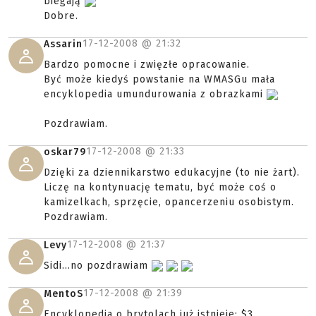
biegają
Dobre.
17-12-2008 @
21:32
Assarin
Bardzo pomocne i zwięzłe opracowanie.
Być może kiedyś powstanie na WMASGu mała
encyklopedia umundurowania z obrazkami
Pozdrawiam.
17-12-2008 @
21:33
oskar79
Dzięki za dziennikarstwo edukacyjne (to nie żart).
Liczę na kontynuację tematu, być może coś o
kamizelkach, sprzęcie, opancerzeniu osobistym.
Pozdrawiam.
17-12-2008 @
21:37
Levy
Sidi...no pozdrawiam
17-12-2008 @
21:39
MentoS
Encyklopedia o brytolach już istnieje: $3