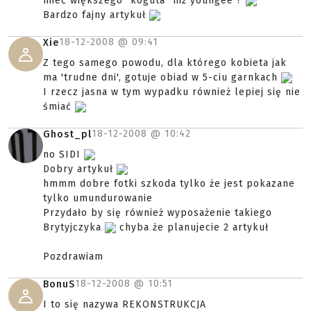
mieć większego "koguta" niż youngee ?
Bardzo fajny artykuł
18-12-2008 @
09:41
Xie
Z tego samego powodu, dla którego kobieta jak
ma 'trudne dni', gotuje obiad w 5-ciu garnkach
I rzecz jasna w tym wypadku również lepiej się nie
śmiać
18-12-2008 @
10:42
Ghost_pl
no SIDI
Dobry artykuł
hmmm dobre fotki szkoda tylko że jest pokazane
tylko umundurowanie
Przydało by się również wyposażenie takiego
Brytyjczyka
chyba że planujecie 2 artykuł
Pozdrawiam
18-12-2008 @
10:51
BonuS
I to się nazywa REKONSTRUKCJA