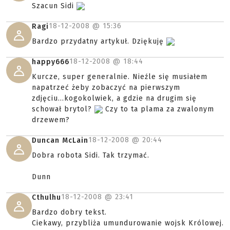
Szacun Sidi
18-12-2008 @
15:36
Ragi
Bardzo przydatny artykuł. Dziękuję
18-12-2008 @
18:44
happy666
Kurcze, super generalnie. Nieźle się musiałem
napatrzeć żeby zobaczyć na pierwszym
zdjęciu...kogokolwiek, a gdzie na drugim się
schował brytol?
Czy to ta plama za zwalonym
drzewem?
18-12-2008 @
20:44
Duncan McLain
Dobra robota Sidi. Tak trzymać.
Dunn
18-12-2008 @
23:41
Cthulhu
Bardzo dobry tekst.
Ciekawy, przybliża umundurowanie wojsk Królowej.