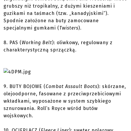
grubszy niż tropikalny, z dużymi kieszeniami i
guzikami na taśmach (tzw. „kanadyjskimi”).
Spodnie założone na buty zamocowane
specjalnymi gumkami (
Twisters
).
8.
PAS
(
Working Belt
): oliwkowy, regulowany z
charakterystyczną sprzączką.
9.
BUTY BOJOWE
(
Combat Assault Boots
): skórzane,
olejoodporne, fasowane z przeciwprzebiciowymi
wkładkami, wyposażone w system szybkiego
sznurowania. Roll’s Royce wśród butów
wojskowych.
10.
OCIEPLACZ
(
Fleece Liner
): sweter polarowy,