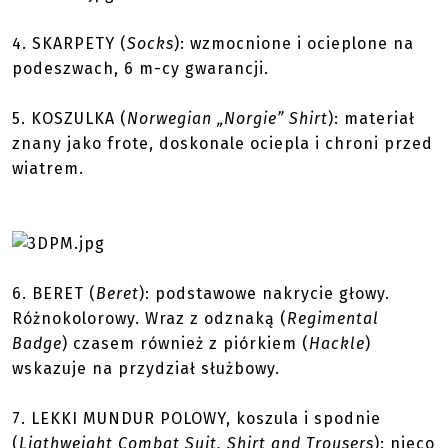
4.
SKARPETY
(
Socks
): wzmocnione i ocieplone na
podeszwach, 6 m-cy gwarancji.
5.
KOSZULKA
(
Norwegian „Norgie” Shirt
): materiał
znany jako frote, doskonale ociepla i chroni przed
wiatrem.
6.
BERET
(
Beret
): podstawowe nakrycie głowy.
Różnokolorowy. Wraz z odznaką (
Regimental
Badge
) czasem również z piórkiem (
Hackle
)
wskazuje na przydział służbowy.
7.
LEKKI MUNDUR POLOWY
, koszula i spodnie
(
Ligthweight Combat Suit, Shirt and Trousers
): nieco