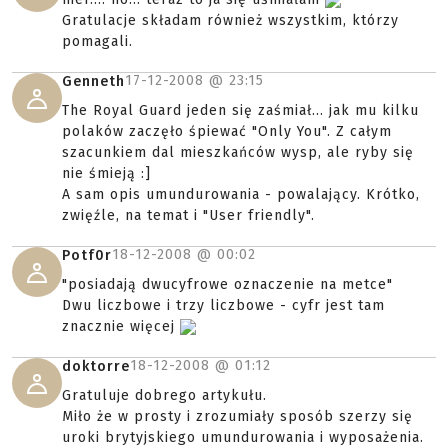
Gratulacje składam również wszystkim, którzy
pomagali.
17-12-2008 @
23:15
Genneth
The Royal Guard jeden się zaśmiał... jak mu kilku
polaków zaczęło śpiewać "Only You". Z całym
szacunkiem dal mieszkańców wysp, ale ryby się
nie śmieją :]
A sam opis umundurowania - powalający. Krótko,
zwięźle, na temat i "User friendly".
18-12-2008 @
00:02
Potf0r
"posiadają dwucyfrowe oznaczenie na metce"
Dwu liczbowe i trzy liczbowe - cyfr jest tam
znacznie więcej
18-12-2008 @
01:12
doktorre
Gratuluje dobrego artykułu.
Miło że w prosty i zrozumiały sposób szerzy się
uroki brytyjskiego umundurowania i wyposażenia.