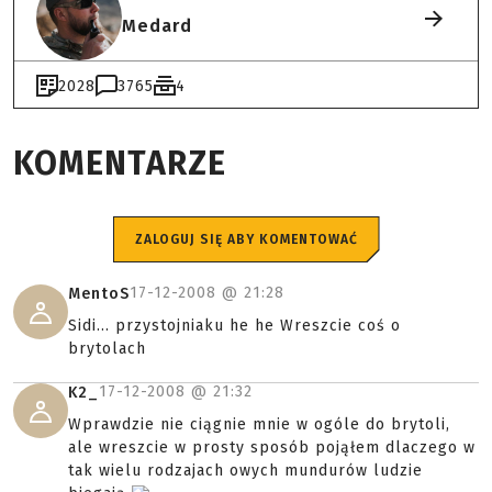
Medard
2028
3765
4
KOMENTARZE
ZALOGUJ SIĘ ABY KOMENTOWAĆ
17-12-2008 @
21:28
MentoS
Sidi... przystojniaku he he Wreszcie coś o
brytolach
17-12-2008 @
21:32
K2_
Wprawdzie nie ciągnie mnie w ogóle do brytoli,
ale wreszcie w prosty sposób pojąłem dlaczego w
tak wielu rodzajach owych mundurów ludzie