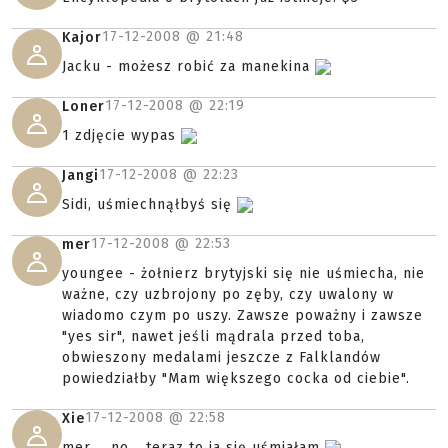
17-12-2008 @
21:48
Kajor
Jacku - możesz robić za manekina
17-12-2008 @
22:19
Loner
1 zdjęcie wypas
17-12-2008 @
22:23
Jangi
Sidi, uśmiechnąłbyś się
17-12-2008 @
22:53
mer
youngee - żołnierz brytyjski się nie uśmiecha, nie
ważne, czy uzbrojony po zęby, czy uwalony w
wiadomo czym po uszy. Zawsze poważny i zawsze
"yes sir", nawet jeśli mądrala przed toba,
obwieszony medalami jeszcze z Falklandów
powiedziałby "Mam większego cocka od ciebie".
17-12-2008 @
22:58
Xie
mer.... no... teraz to ja się uśmiałam