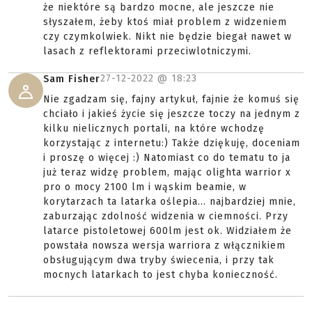
że niektóre są bardzo mocne, ale jeszcze nie
słyszałem, żeby ktoś miał problem z widzeniem
czy czymkolwiek. Nikt nie będzie biegał nawet w
lasach z reflektorami przeciwlotniczymi.
27-12-2022 @
18:23
Sam Fisher
Nie zgadzam się, fajny artykuł, fajnie że komuś się
chciało i jakieś życie się jeszcze toczy na jednym z
kilku nielicznych portali, na które wchodzę
korzystając z internetu:) Także dziękuję, doceniam
i proszę o więcej :) Natomiast co do tematu to ja
już teraz widzę problem, mając olighta warrior x
pro o mocy 2100 lm i wąskim beamie, w
korytarzach ta latarka oślepia... najbardziej mnie,
zaburzając zdolność widzenia w ciemności. Przy
latarce pistoletowej 600lm jest ok. Widziałem że
powstała nowsza wersja warriora z włącznikiem
obsługującym dwa tryby świecenia, i przy tak
mocnych latarkach to jest chyba konieczność.