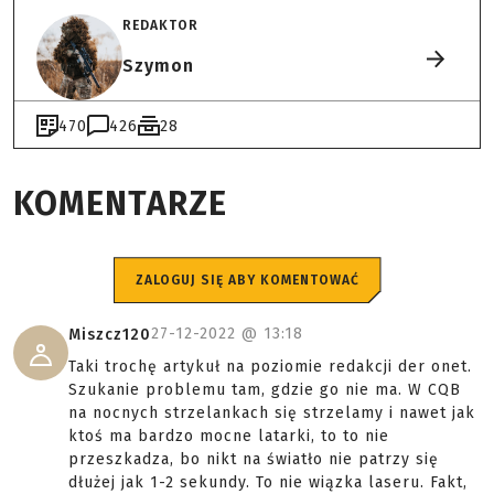
REDAKTOR
Szymon
470
426
28
KOMENTARZE
ZALOGUJ SIĘ ABY KOMENTOWAĆ
27-12-2022 @
13:18
Miszcz120
Taki trochę artykuł na poziomie redakcji der onet.
Szukanie problemu tam, gdzie go nie ma. W CQB
na nocnych strzelankach się strzelamy i nawet jak
ktoś ma bardzo mocne latarki, to to nie
przeszkadza, bo nikt na światło nie patrzy się
dłużej jak 1-2 sekundy. To nie wiązka laseru. Fakt,