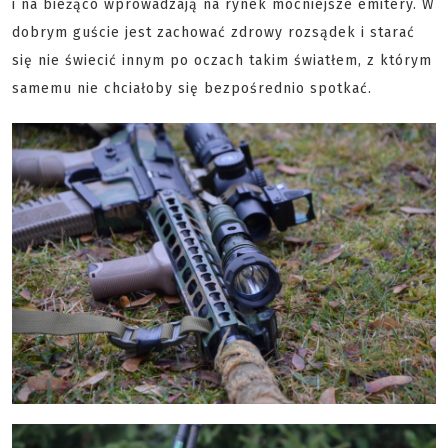
i na bieżąco wprowadzają na rynek mocniejsze emitery. W
dobrym guście jest zachować zdrowy rozsądek i starać
się nie świecić innym po oczach takim światłem, z którym
samemu nie chciałoby się bezpośrednio spotkać.