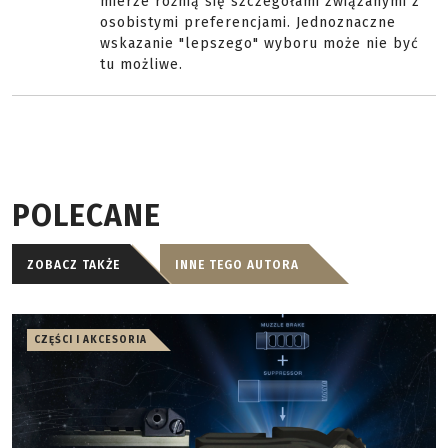
mierze różnią się szczegółami związanymi z
osobistymi preferencjami. Jednoznaczne
wskazanie "lepszego" wyboru może nie być
tu możliwe.
POLECANE
ZOBACZ TAKŻE
INNE TEGO AUTORA
CZĘŚCI I AKCESORIA