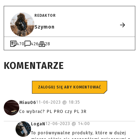
REDAKTOR
Szymon
470
426
28
KOMENTARZE
ZALOGUJ SIĘ ABY KOMENTOWAĆ
11-06-2023 @
18:35
Miau06
Co wybrać? PL PRO czy PL 3R
12-06-2023 @
14:00
LogaN
To porównywalne produkty, które w dużej