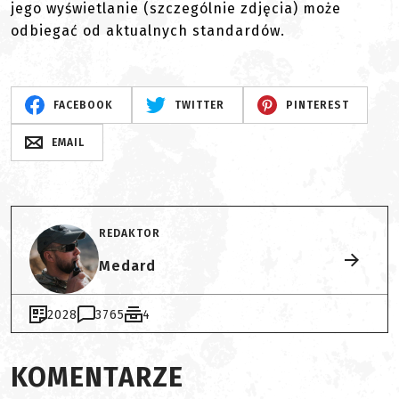
jego wyświetlanie (szczególnie zdjęcia) może
odbiegać od aktualnych standardów.
FACEBOOK
TWITTER
PINTEREST
EMAIL
REDAKTOR
Medard
2028
3765
4
KOMENTARZE