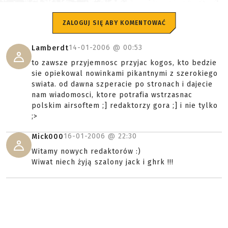
ZALOGUJ SIĘ ABY KOMENTOWAĆ
14-01-2006 @
00:53
Lamberdt
to zawsze przyjemnosc przyjac kogos, kto bedzie
sie opiekowal nowinkami pikantnymi z szerokiego
swiata. od dawna szperacie po stronach i dajecie
nam wiadomosci, ktore potrafia wstrzasnac
polskim airsoftem ;] redaktorzy gora ;] i nie tylko
;>
16-01-2006 @
22:30
Mick000
Witamy nowych redaktorów :)
Wiwat niech żyją szalony jack i ghrk !!!