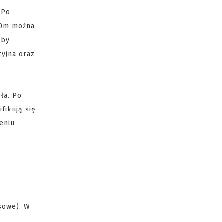
 Po
 30m można
oby
zyjna oraz
ła. Po
fikują się
eniu
usowe). W