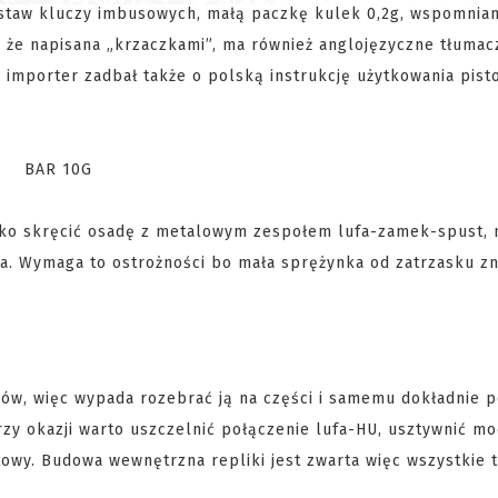
estaw kluczy imbusowych, małą paczkę kulek 0,2g, wspomnia
m że napisana „krzaczkami”, ma również anglojęzyczne tłumacz
 importer zadbał także o polską instrukcję użytkowania pist
lko skręcić osadę z metalowym zespołem lufa-zamek-spust, 
a. Wymaga to ostrożności bo mała sprężynka od zatrzasku zn
zów, więc wypada rozebrać ją na części i samemu dokładnie 
zy okazji warto uszczelnić połączenie lufa-HU, usztywnić m
wy. Budowa wewnętrzna repliki jest zwarta więc wszystkie 