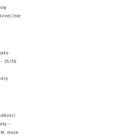
się
rznej (nie
jako
 - 35/50
tóry
ędkości
nty –
 TM, może