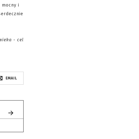
y mocny i
serdecznie
wieka - cel
EMAIL