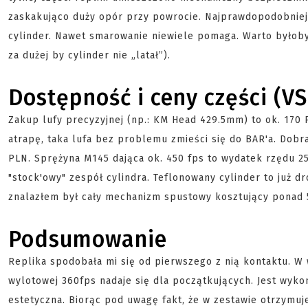
zaskakująco duży opór przy powrocie. Najprawdopodobniej 
cylinder. Nawet smarowanie niewiele pomaga. Warto byłoby 
za dużej by cylinder nie „latał”).
Dostępność i ceny części (V
Zakup lufy precyzyjnej (np.: KM Head 429.5mm) to ok. 170 P
atrapę, taka lufa bez problemu zmieści się do BAR'a. Dob
PLN. Sprężyna M145 dająca ok. 450 fps to wydatek rzędu 
"stock'owy" zespół cylindra. Teflonowany cylinder to już
znalazłem był cały mechanizm spustowy kosztujący ponad 
Podsumowanie
Replika spodobała mi się od pierwszego z nią kontaktu. W
wylotowej 360fps nadaje się dla początkujących. Jest wyko
estetyczna. Biorąc pod uwagę fakt, że w zestawie otrzymuj