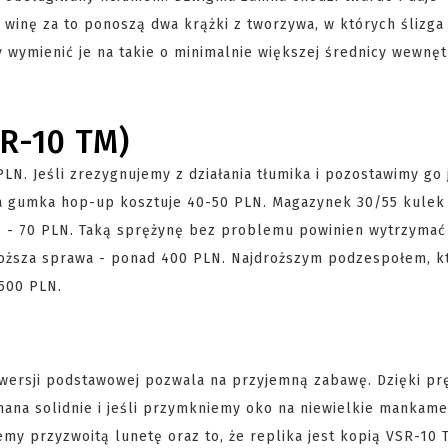
winę za to ponoszą dwa krążki z tworzywa, w których ślizga 
wymienić je na takie o minimalnie większej średnicy wewnęt
SR-10 TM)
LN. Jeśli zrezygnujemy z działania tłumika i pozostawimy go 
ra gumka hop-up kosztuje 40-50 PLN. Magazynek 30/55 kulek
25 - 70 PLN. Taką sprężynę bez problemu powinien wytrzymać
 droższa sprawa - ponad 400 PLN. Najdroższym podzespołem, k
500 PLN.
 wersji podstawowej pozwala na przyjemną zabawę. Dzięki pr
nana solidnie i jeśli przymkniemy oko na niewielkie mankame
emy przyzwoitą lunetę oraz to, że replika jest kopią VSR-10