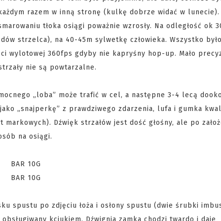
każdym razem w inną stronę (kulkę dobrze widać w lunecie).
esmarowaniu tłoka osiągi poważnie wzrosły. Na odległość ok
łędów strzelca), na 40-45m sylwetkę człowieka. Wszystko był
ści wylotowej 360fps gdyby nie kapryśny hop-up. Mało precy
strzały nie są powtarzalne.
mocnego „loba” może trafić w cel, a następne 3-4 lecą dooko
 jako „snajperkę” z prawdziwego zdarzenia, lufa i gumka kwali
t markowych). Dźwięk strzałów jest dość głośny, ale po założ
osób na osiągi.
cisku spustu po zdjęciu łoża i osłony spustu (dwie śrubki imb
 obsługiwany kciukiem. Dźwignia zamka chodzi twardo i daje