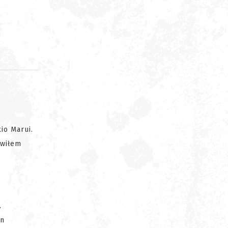
d
io Marui.
owiłem
.
en