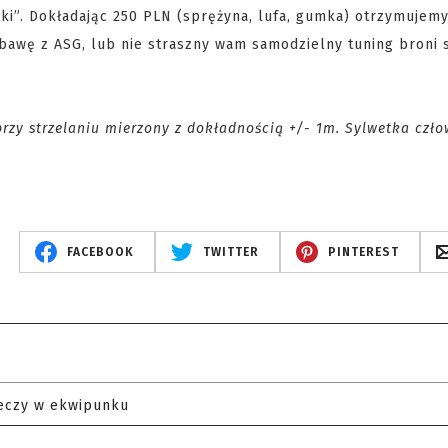
ki”. Dokładając 250 PLN (sprężyna, lufa, gumka) otrzymujem
abawę z ASG, lub nie straszny wam samodzielny tuning broni 
 przy strzelaniu mierzony z dokładnością +/- 1m. Sylwetka czło
FACEBOOK
TWITTER
PINTEREST
eczy w ekwipunku