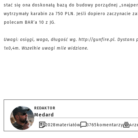
stać się ona doskonałą bazą do budowy porządnej „snajper
wytrzymały karabin za 750 PLN. Jeśli dopiero zaczynacie z
polecam BAR’a 10 z JG.
Uwagi: osiągi, waga, długość wg. http://gunfire.pl. Dystans
1x0,4m. Wszelkie uwagi mile widziane.
REDAKTOR
Medard
2028
materiałów
3765
komentarzy
4
rz