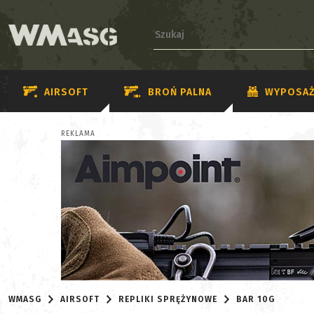
AIRSOFT
BROŃ PALNA
WYPOSAŻ
REKLAMA
WMASG
AIRSOFT
REPLIKI SPRĘŻYNOWE
BAR 10G