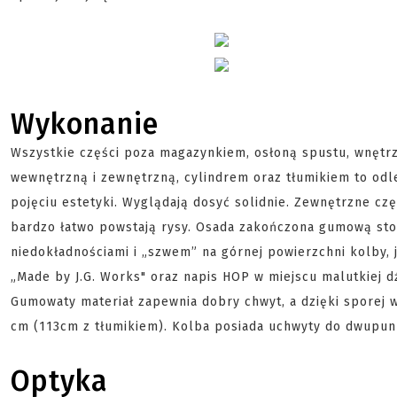
Wykonanie
Wszystkie części poza magazynkiem, osłoną spustu, wnętrz
wewnętrzną i zewnętrzną, cylindrem oraz tłumikiem to odlew
pojęciu estetyki. Wyglądają dosyć solidnie. Zewnętrzne cz
bardzo łatwo powstają rysy. Osada zakończona gumową stop
niedokładnościami i „szwem” na górnej powierzchni kolby, j
„Made by J.G. Works" oraz napis HOP w miejscu malutkiej dź
Gumowaty materiał zapewnia dobry chwyt, a dzięki sporej wa
cm (113cm z tłumikiem). Kolba posiada uchwyty do dwupu
Optyka