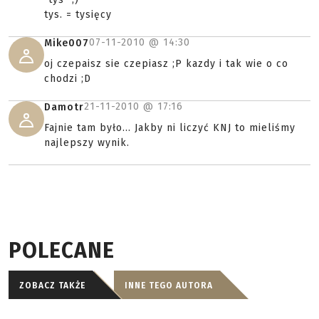
tys. = tysięcy
07-11-2010 @
14:30
Mike007
oj czepaisz sie czepiasz ;P kazdy i tak wie o co
chodzi ;D
21-11-2010 @
17:16
Damotr
Fajnie tam było... Jakby ni liczyć KNJ to mieliśmy
najlepszy wynik.
POLECANE
ZOBACZ TAKŻE
INNE TEGO AUTORA