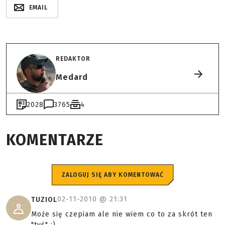
EMAIL
REDAKTOR
Medard
2028
3765
4
KOMENTARZE
ZALOGUJ SIĘ ABY KOMENTOWAĆ
02-11-2010 @
21:31
TUZIOL
Może się czepiam ale nie wiem co to za skrót ten
"tyś" ;)