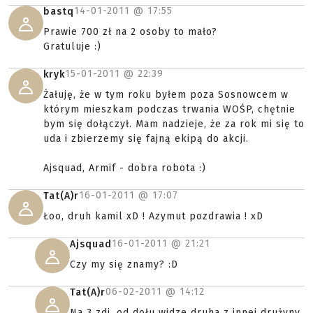
14-01-2011 @
17:55
bastq
Prawie 700 zł na 2 osoby to mało?
Gratuluje :)
15-01-2011 @
22:39
kryk
Żałuję, że w tym roku byłem poza Sosnowcem w
którym mieszkam podczas trwania WOŚP, chętnie
bym się dołączył. Mam nadzieje, że za rok mi się to
uda i zbierzemy się fajną ekipą do akcji.
Ajsquad, Armif - dobra robota :)
16-01-2011 @
17:07
Tat(A)r
Łoo, druh kamil xD ! Azymut pozdrawia ! xD
16-01-2011 @
21:21
Ajsquad
Czy my się znamy? :D
06-02-2011 @
14:12
Tat(A)r
Na 3 zdj. od dołu widze druha z innej drużyny,