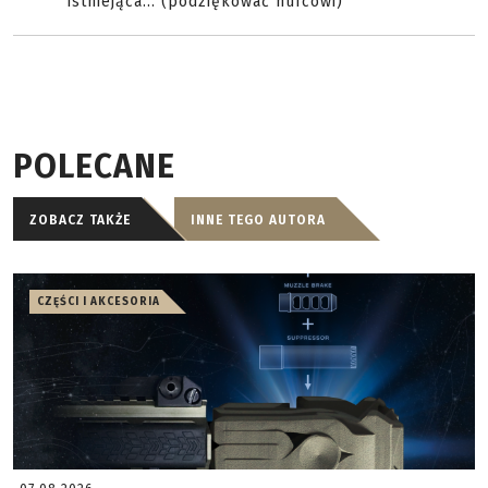
istniejąca... (podziękować hufcowi)
POLECANE
ZOBACZ TAKŻE
INNE TEGO AUTORA
CZĘŚCI I AKCESORIA