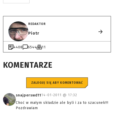
REDAKTOR
Piotr
4408
6544
11
KOMENTARZE
ZALOGUJ SIĘ ABY KOMENTOWAĆ
14-01-2011 @
17:32
snajperswd11
Choć w małym składzie ale byli i za to szacunek!!!
Pozdrawiam