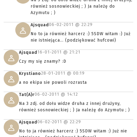
również sosnowieckiej ; ) Ja należę do
Azymutu ; )
06-02-2011 @
22:29
Ajsquad
No to ja również harcerz :) 5SDW witam :) Już
nie istniejąca... (podziękować hufcowi)
16-01-2011 @
21:21
Ajsquad
Czy my się znamy? :D
28-01-2011 @
00:19
Krystiano
a no ekipa sie powoli rozrasta
06-02-2011 @
14:12
Tat(A)r
Na 3 zdj. od dołu widze druha z innej drużyny,
również sosnowieckiej ; ) Ja należę do Azymutu ; )
06-02-2011 @
22:29
Ajsquad
No to ja również harcerz :) 5SDW witam :) Już nie