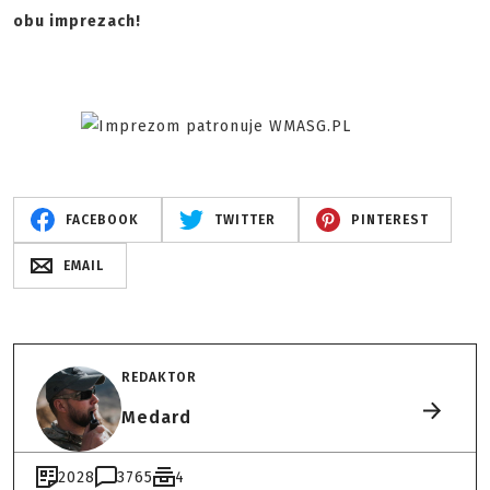
obu imprezach!
FACEBOOK
TWITTER
PINTEREST
EMAIL
REDAKTOR
Medard
2028
3765
4