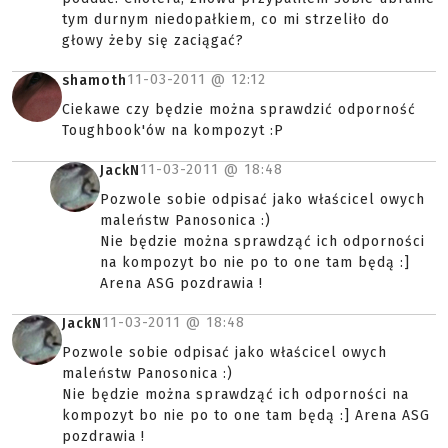
tym durnym niedopałkiem, co mi strzeliło do
głowy żeby się zaciągać?
11-03-2011 @
12:12
shamoth
Ciekawe czy będzie można sprawdzić odporność
Toughbook'ów na kompozyt :P
11-03-2011 @
18:48
JackN
Pozwole sobie odpisać jako właścicel owych
maleństw Panosonica :)
Nie będzie można sprawdząć ich odporności
na kompozyt bo nie po to one tam będą :]
Arena ASG pozdrawia !
11-03-2011 @
18:48
JackN
Pozwole sobie odpisać jako właścicel owych
maleństw Panosonica :)
Nie będzie można sprawdząć ich odporności na
kompozyt bo nie po to one tam będą :] Arena ASG
pozdrawia !