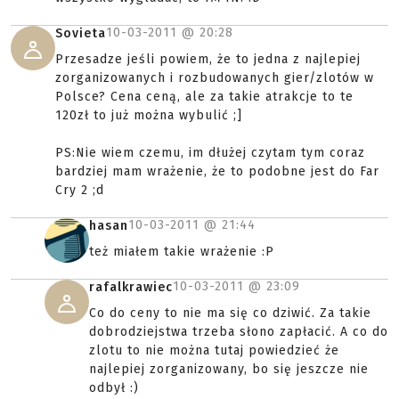
10-03-2011 @
20:28
Sovieta
Przesadze jeśli powiem, że to jedna z najlepiej
zorganizowanych i rozbudowanych gier/zlotów w
Polsce? Cena ceną, ale za takie atrakcje to te
120zł to już można wybulić ;]
PS:Nie wiem czemu, im dłużej czytam tym coraz
bardziej mam wrażenie, że to podobne jest do Far
Cry 2 ;d
10-03-2011 @
21:44
hasan
też miałem takie wrażenie :P
10-03-2011 @
23:09
rafalkrawiec
Co do ceny to nie ma się co dziwić. Za takie
dobrodziejstwa trzeba słono zapłacić. A co do
zlotu to nie można tutaj powiedzieć że
najlepiej zorganizowany, bo się jeszcze nie
odbył :)