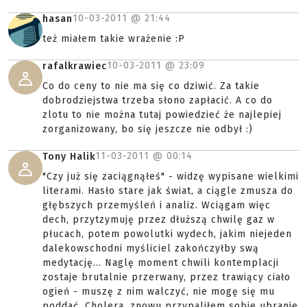
10-03-2011 @
21:44
hasan
też miałem takie wrażenie :P
10-03-2011 @
23:09
rafalkrawiec
Co do ceny to nie ma się co dziwić. Za takie
dobrodziejstwa trzeba słono zapłacić. A co do
zlotu to nie można tutaj powiedzieć że najlepiej
zorganizowany, bo się jeszcze nie odbył :)
11-03-2011 @
00:14
Tony Halik
"Czy już się zaciągnąłeś" - widzę wypisane wielkimi
literami. Hasło stare jak świat, a ciągle zmusza do
głębszych przemyśleń i analiz. Wciągam więc
dech, przytzymuję przez dłuższą chwilę gaz w
płucach, potem powolutki wydech, jakim niejeden
dalekowschodni myśliciel zakończyłby swą
medytację... Naglę moment chwili kontemplacji
zostaje brutalnie przerwany, przez trawiący ciało
ogień - muszę z nim walczyć, nie mogę się mu
poddać. Cholera, znowu przypaliłem sobie ubranie