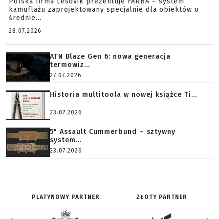
Polska firma Lesovik prezentuje FARBA – system
kamuflażu zaprojektowany specjalnie dla obiektów o
średnie...
28.07.2026
ATN Blaze Gen 6: nowa generacja
termowiz...
27.07.2026
Historia multitoola w nowej książce Ti...
23.07.2026
5" Assault Cummerbund – sztywny
system...
23.07.2026
PLATYNOWY PARTNER
ZŁOTY PARTNER