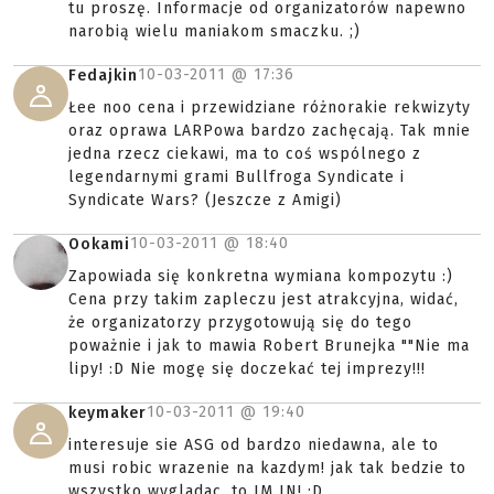
tu proszę. Informacje od organizatorów napewno
narobią wielu maniakom smaczku. ;)
10-03-2011 @
17:36
Fedajkin
Łee noo cena i przewidziane różnorakie rekwizyty
oraz oprawa LARPowa bardzo zachęcają. Tak mnie
jedna rzecz ciekawi, ma to coś wspólnego z
legendarnymi grami Bullfroga Syndicate i
Syndicate Wars? (Jeszcze z Amigi)
10-03-2011 @
18:40
Ookami
Zapowiada się konkretna wymiana kompozytu :)
Cena przy takim zapleczu jest atrakcyjna, widać,
że organizatorzy przygotowują się do tego
poważnie i jak to mawia Robert Brunejka ""Nie ma
lipy! :D Nie mogę się doczekać tej imprezy!!!
10-03-2011 @
19:40
keymaker
interesuje sie ASG od bardzo niedawna, ale to
musi robic wrazenie na kazdym! jak tak bedzie to
wszystko wygladac, to IM IN! :D