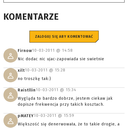
KOMENTARZE
ZALOGUJ SIĘ ABY KOMENTOWAĆ
10-03-2011 @
14:58
Firnow
Nic dodac nic ujac-zapowiada sie swietnie
10-03-2011 @
15:28
xilt
no troszkę tak:)
10-03-2011 @
15:34
Raistllin
Wygląda to bardzo dobrze, jestem ciekaw jak
dopisze frekwencja przy takich kosztach.
10-03-2011 @
15:59
pMATEY
Większość się denerwowała, że to takie drogie, a