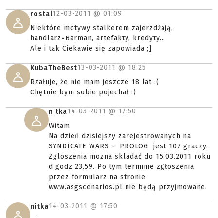
12-03-2011 @
01:09
rostal
Niektóre motywy stalkerem zajerzdżają,
handlarz=Barman, artefakty, kredyty...
Ale i tak Ciekawie się zapowiada ;]
13-03-2011 @
18:25
KubaTheBest
Rzałuje, że nie mam jeszcze 18 lat :(
Chętnie bym sobie pojechał :)
14-03-2011 @
17:50
nitka
Witam
Na dzień dzisiejszy zarejestrowanych na
SYNDICATE WARS - PROLOG jest 107 graczy.
Zgloszenia mozna skladać do 15.03.2011 roku
d godz 23.59. Po tym terminie zgłoszenia
przez formularz na stronie
www.asgscenarios.pl nie będą przyjmowane.
14-03-2011 @
17:50
nitka