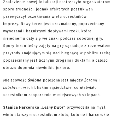
Znalezienie nowej lokalizacji nastręczyło organizatorom
sporo trudności, jednak efekt tych poszukiwań
przewyższył oczekiwania wielu uczestników
imprezy. Nowy teren jest urozmaicony, poprzecinany
wąwozami i bagnistymi dopływami rzeki, które
niejednemu dały się we znaki podczas sobotniej gry.
Spory teren leśny zajęty na grę sąsiaduje z rezerwatem
przyrody znajdującym się nad biegnącą w pobliżu rzeką,
poprzecinany jest licznymi drogami i duktami, a całości
obrazu dopełnia niewielkie jezioro.
Miejscowość
Świbna
położona jest między
Żarami
i
Lubskiem
, w ich bliskim sąsiedztwie, co ułatwiało
uczestnikom zaoparzenie w miejscowych sklepach.
Stanica Harcerska
„
Leśny Dwór
“ przywodziła na myśl,
wielu starszym uczestnikom zlotu, kolonie i harcerskie