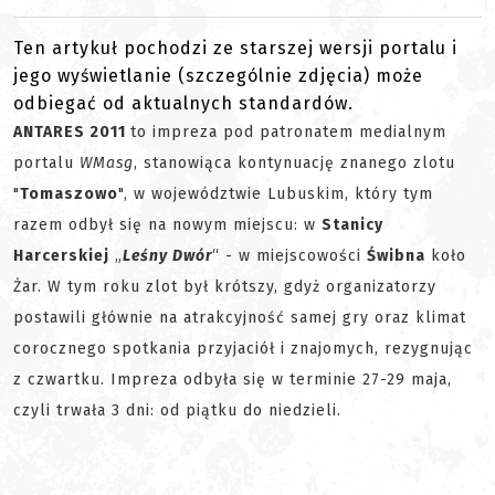
Ten artykuł pochodzi ze starszej wersji portalu i
jego wyświetlanie (szczególnie zdjęcia) może
odbiegać od aktualnych standardów.
ANTARES 2011
to impreza pod patronatem medialnym
portalu
WMasg
, stanowiąca kontynuację znanego zlotu
"
Tomaszowo
", w województwie Lubuskim, który tym
razem odbył się na nowym miejscu: w
Stanicy
Harcerskiej
„
Leśny Dwór
“ - w miejscowości
Świbna
koło
Żar. W tym roku zlot był krótszy, gdyż organizatorzy
postawili głównie na atrakcyjność samej gry oraz klimat
corocznego spotkania przyjaciół i znajomych, rezygnując
z czwartku. Impreza odbyła się w terminie 27-29 maja,
czyli trwała 3 dni: od piątku do niedzieli.