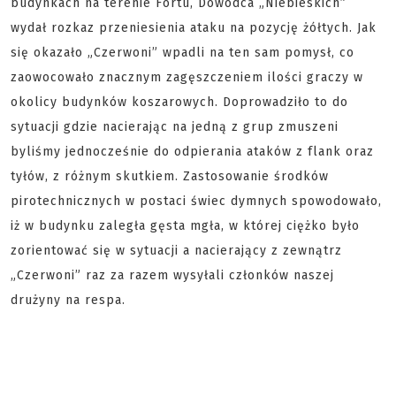
budynkach na terenie Fortu, Dowódca „Niebieskich”
wydał rozkaz przeniesienia ataku na pozycję żółtych. Jak
się okazało „Czerwoni” wpadli na ten sam pomysł, co
zaowocowało znacznym zagęszczeniem ilości graczy w
okolicy budynków koszarowych. Doprowadziło to do
sytuacji gdzie nacierając na jedną z grup zmuszeni
byliśmy jednocześnie do odpierania ataków z flank oraz
tyłów, z różnym skutkiem. Zastosowanie środków
pirotechnicznych w postaci świec dymnych spowodowało,
iż w budynku zaległa gęsta mgła, w której ciężko było
zorientować się w sytuacji a nacierający z zewnątrz
„Czerwoni” raz za razem wysyłali członków naszej
drużyny na respa.