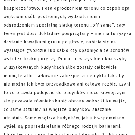
bezpieczeństwo. Poza ogrodzeniem terenu co zapobiega
wejściom osób postronnych, wydzieleniem i
odgrodzeniem specjalną siatką terenu „off game”, cały
teren jest dość dokładnie posprzątany – nie ma tu ryzyka
dostanie kawałkami gruzu po głowie, nabicia się na
wystające gwoździe lub szkło czy spadnięcia ze schodów
wskutek braku poręczy. Ponad to wszystkie okna szyby
w użytkowanych budynkach albo zostały całkowicie
usunięte albo całkowicie zabezpieczone dyktą tak aby
nie można ich było przypadkowo ani celowo rozbić. Czyni
to co prawda podejście do budynków nieco łatwiejszym
ale pozawala również skupić obronę wokół kilku wejść,
co same szturmy na wnętrze budynków znacznie
utrudnia. Same wnętrza budynków, jak już wspomniano
wyżej, są poprzedzielanie różnego rodzaju barierami,
które tworzą z prostych sal małe labirynty. Praktycznie