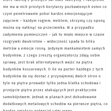
nie ma w nich prostych korytarzy pozbawionych osłon co
czyni penetrowanie pokoi bardzo emocjonującym
zajęciem – każdym rogiem, meblem, skrzynią czy oponą
można się natknąć na przeciwnika. W a przypadku
zadymienia pomieszczeń – jak to miało miejsce w czasie
rozgrywki dwukrotnie – widoczność spada to kilku
metrów a emocje rosną. Jedynym mankamentem samych
budynków, z czego zresztą organizatorzy zdają sobie
sprawę, jest brak alternatywnych wejść na piętra
budynków koszarowych. O ile na parter każdego z tych
budynków da się dostać z przynajmniej dwóch stron o
tyle na piętra prowadzi tylko jedna klatka schodowa i
przejęcie piętra przez atakujących jest praktycznie
samobójstwem. Jednak w planach jest dobudowanie
dodatkowych metalowych schodów na pierwsze piętra, co
bardzo zwiększy potencjał całej areny.