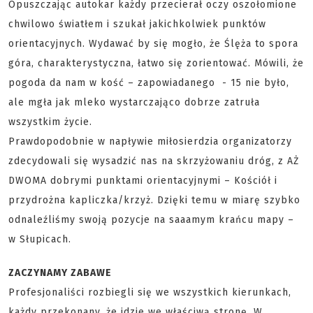
Opuszczając autokar każdy przecierał oczy oszołomione
chwilowo światłem i szukał jakichkolwiek punktów
orientacyjnych. Wydawać by się mogło, że Ślęża to spora
góra, charakterystyczna, łatwo się zorientować. Mówili, że
pogoda da nam w kość – zapowiadanego - 15 nie było,
ale mgła jak mleko wystarczająco dobrze zatruła
wszystkim życie.
Prawdopodobnie w napływie miłosierdzia organizatorzy
zdecydowali się wysadzić nas na skrzyżowaniu dróg, z AŻ
DWOMA dobrymi punktami orientacyjnymi – Kościół i
przydrożna kapliczka/krzyż. Dzięki temu w miarę szybko
odnaleźliśmy swoją pozycje na saaamym krańcu mapy –
w Słupicach.
ZACZYNAMY ZABAWE
Profesjonaliści rozbiegli się we wszystkich kierunkach,
każdy przekonany, że idzie we właściwą stronę. W