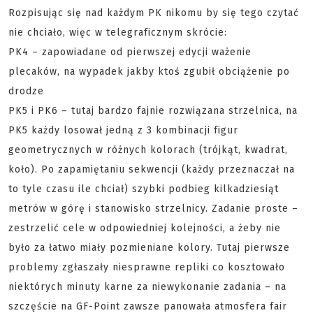
Rozpisując się nad każdym PK nikomu by się tego czytać
nie chciało, więc w telegraficznym skrócie:
PK4 – zapowiadane od pierwszej edycji ważenie
plecaków, na wypadek jakby ktoś zgubił obciążenie po
drodze
PK5 i PK6 – tutaj bardzo fajnie rozwiązana strzelnica, na
PK5 każdy losował jedną z 3 kombinacji figur
geometrycznych w różnych kolorach (trójkąt, kwadrat,
koło). Po zapamiętaniu sekwencji (każdy przeznaczał na
to tyle czasu ile chciał) szybki podbieg kilkadziesiąt
metrów w górę i stanowisko strzelnicy. Zadanie proste –
zestrzelić cele w odpowiedniej kolejności, a żeby nie
było za łatwo miały pozmieniane kolory. Tutaj pierwsze
problemy zgłaszały niesprawne repliki co kosztowało
niektórych minuty karne za niewykonanie zadania – na
szczęście na GF-Point zawsze panowała atmosfera fair