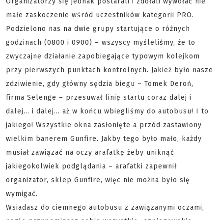
Organizatorzy się jednak postarali i zdołali wywołać nie
małe zaskoczenie wśród uczestników kategorii PRO.
Podzielono nas na dwie grupy startujące o różnych
godzinach (0800 i 0900) – wszyscy myśleliśmy, że to
zwyczajne działanie zapobiegające typowym kolejkom
przy pierwszych punktach kontrolnych. Jakież było nasze
zdziwienie, gdy główny sędzia biegu – Tomek Deroń,
firma Selenge – przesuwał linię startu coraz dalej i
dalej… i dalej… aż w końcu wbiegliśmy do autobusu! I to
jakiego! Wszystkie okna zasłonięte a przód zastawiony
wielkim banerem Gunfire. Jakby tego było mało, każdy
musiał zawiązać na oczy arafatkę żeby uniknąć
jakiegokolwiek podglądania – arafatki zapewnił
organizator, sklep Gunfire, więc nie można było się
wymigać.
Wsiadasz do ciemnego autobusu z zawiązanymi oczami,