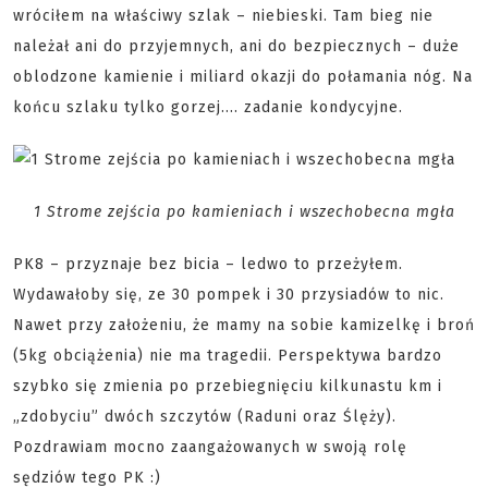
wróciłem na właściwy szlak – niebieski. Tam bieg nie
należał ani do przyjemnych, ani do bezpiecznych – duże
oblodzone kamienie i miliard okazji do połamania nóg. Na
końcu szlaku tylko gorzej…. zadanie kondycyjne.
1 Strome zejścia po kamieniach i wszechobecna mgła
PK8 – przyznaje bez bicia – ledwo to przeżyłem.
Wydawałoby się, ze 30 pompek i 30 przysiadów to nic.
Nawet przy założeniu, że mamy na sobie kamizelkę i broń
(5kg obciążenia) nie ma tragedii. Perspektywa bardzo
szybko się zmienia po przebiegnięciu kilkunastu km i
„zdobyciu” dwóch szczytów (Raduni oraz Ślęży).
Pozdrawiam mocno zaangażowanych w swoją rolę
sędziów tego PK :)