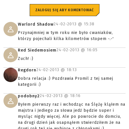
ZALOGUJ SIĘ ABY KOMENTOWAĆ
24-02-2013 @
15:38
Warlord Shadow
Przynajmniej w tym roku nie było cwaniaków,
którzy pojechali kilka kilometrów stopem -.-'
24-02-2013 @
16:05
Red Siedemosiem
Zuch! :)
24-02-2013 @
18:13
Regdorn
Dobra relacja :) Pozdrawia Promil z tej samej
kategorii :)
24-02-2013 @
18:16
podobny2
Byłem pierwszy raz i wchodząc na Ślężę kląłem na
majstra i Jediego za słowa jedź będzie super i
mysląc nigdy więcej. Ale po powrocie do domciu,
na drugi dzień jak osapnąłem stwierdziłem że na
drugi rok też się wybiorę z chłopakami :)