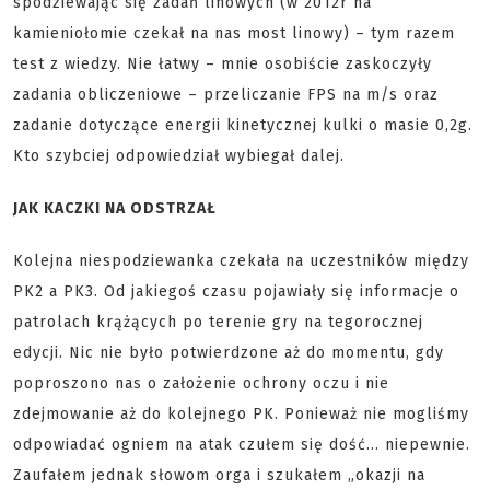
spodziewając się zadań linowych (w 2012r na
kamieniołomie czekał na nas most linowy) – tym razem
test z wiedzy. Nie łatwy – mnie osobiście zaskoczyły
zadania obliczeniowe – przeliczanie FPS na m/s oraz
zadanie dotyczące energii kinetycznej kulki o masie 0,2g.
Kto szybciej odpowiedział wybiegał dalej.
JAK KACZKI NA ODSTRZAŁ
Kolejna niespodziewanka czekała na uczestników między
PK2 a PK3. Od jakiegoś czasu pojawiały się informacje o
patrolach krążących po terenie gry na tegorocznej
edycji. Nic nie było potwierdzone aż do momentu, gdy
poproszono nas o założenie ochrony oczu i nie
zdejmowanie aż do kolejnego PK. Ponieważ nie mogliśmy
odpowiadać ogniem na atak czułem się dość… niepewnie.
Zaufałem jednak słowom orga i szukałem „okazji na