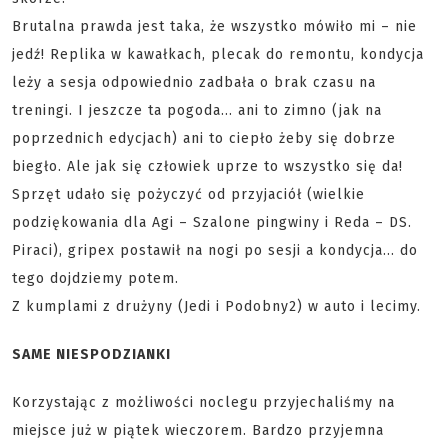
Brutalna prawda jest taka, że wszystko mówiło mi – nie
jedź! Replika w kawałkach, plecak do remontu, kondycja
leży a sesja odpowiednio zadbała o brak czasu na
treningi. I jeszcze ta pogoda… ani to zimno (jak na
poprzednich edycjach) ani to ciepło żeby się dobrze
biegło. Ale jak się człowiek uprze to wszystko się da!
Sprzęt udało się pożyczyć od przyjaciół (wielkie
podziękowania dla Agi – Szalone pingwiny i Reda – DS.
Piraci), gripex postawił na nogi po sesji a kondycja… do
tego dojdziemy potem.
Z kumplami z drużyny (Jedi i Podobny2) w auto i lecimy.
SAME NIESPODZIANKI
Korzystając z możliwości noclegu przyjechaliśmy na
miejsce już w piątek wieczorem. Bardzo przyjemna