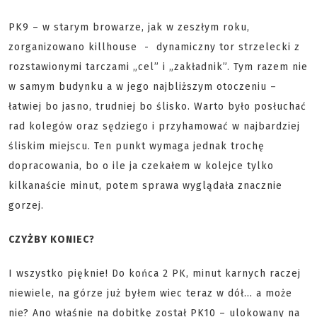
PK9 – w starym browarze, jak w zeszłym roku,
zorganizowano killhouse - dynamiczny tor strzelecki z
rozstawionymi tarczami „cel” i „zakładnik”. Tym razem nie
w samym budynku a w jego najbliższym otoczeniu –
łatwiej bo jasno, trudniej bo ślisko. Warto było posłuchać
rad kolegów oraz sędziego i przyhamować w najbardziej
śliskim miejscu. Ten punkt wymaga jednak trochę
dopracowania, bo o ile ja czekałem w kolejce tylko
kilkanaście minut, potem sprawa wyglądała znacznie
gorzej.
CZYŻBY KONIEC?
I wszystko pięknie! Do końca 2 PK, minut karnych raczej
niewiele, na górze już byłem wiec teraz w dół… a może
nie? Ano właśnie na dobitkę został PK10 – ulokowany na