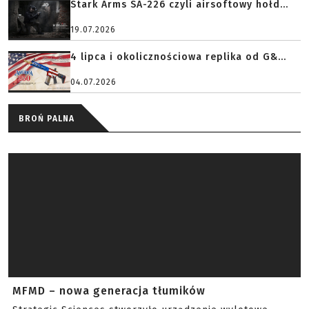
Stark Arms SA-226 czyli airsoftowy hołd...
19.07.2026
4 lipca i okolicznościowa replika od G&...
04.07.2026
BROŃ PALNA
MFMD – nowa generacja tłumików