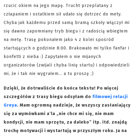
rzucić okiem na jego mapę. Trucht przeplatany z
człapaniem i ostatkiem sił udało się dotrzeć do mety.
Chyba jak każdemu przed samą bramą szkoły włączył mi
się dawno zapomniany tryb biegu i z radością wbiegłem
na metę. Trasę pokonałem jako 4 z kolei spośród
startujących o godzinie 8:00. Brakowało mi tylko fanfar i
konfetti z nieba :) Zapytałem o nie mijanych
organizatorów (zwijali chyba linię startu) i odpowiedzieli
mi, że i tak nie wygrałem… a tu proszę ;)
Dzięki, że dotrwaliście do końca tekstu! Po więcej
szczegółów z trasy biegu odsyłam do
filmowej relacji
Greya
.
Mam ogromną nadzieje, że wszyscy zasłaniający
się za wymówkami a’la „nie chce mi się, nie mam
kondycji, nie mam sprzętu, za daleko” itp. itd. znajdą
trochę motywacji i wystartują w przyszłym roku. Ja na