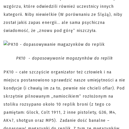
wzgórzu, które odwiedzili również uczestnicy innych
kategorii. Niby niewielkie (W porównaniu ze Ślężą), niby
został jakiś zapas energii… ale sama psychiczna
świadomość, że „znowu pod górę” niszczyła.
PK10 - dopasowywanie magazynków do replik
PK10 – całe szczęście organizator też człowiek i na
miejscu postanowiono sprawdzić nasze umiejętności a nie
kondycje (i chwałą im za to, pewnie nie chcieli ofiar). Pod
skrzętnie pilnowanym „namiocikiem” rozłożonym na
stoliku rozsypano około 10 replik broni (z tego co
pamiętam: Glock, Colt 1911, 2 inne pistolety, G36, M4,
AK47, shotgun oraz MP5). Zadanie dość banalne –
dopasować magazynki do replik. Z tym ze magazynków