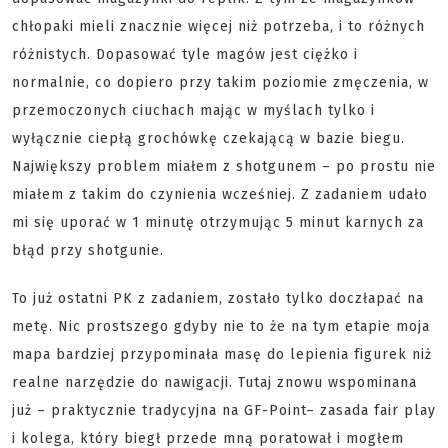
chłopaki mieli znacznie więcej niż potrzeba, i to różnych
różnistych. Dopasować tyle magów jest ciężko i
normalnie, co dopiero przy takim poziomie zmęczenia, w
przemoczonych ciuchach mając w myślach tylko i
wyłącznie ciepłą grochówkę czekającą w bazie biegu.
Największy problem miałem z shotgunem – po prostu nie
miałem z takim do czynienia wcześniej. Z zadaniem udało
mi się uporać w 1 minutę otrzymując 5 minut karnych za
błąd przy shotgunie.
To już ostatni PK z zadaniem, zostało tylko doczłapać na
metę. Nic prostszego gdyby nie to że na tym etapie moja
mapa bardziej przypominała masę do lepienia figurek niż
realne narzędzie do nawigacji. Tutaj znowu wspominana
już – praktycznie tradycyjna na GF-Point– zasada fair play
i kolega, który biegł przede mną poratował i mogłem