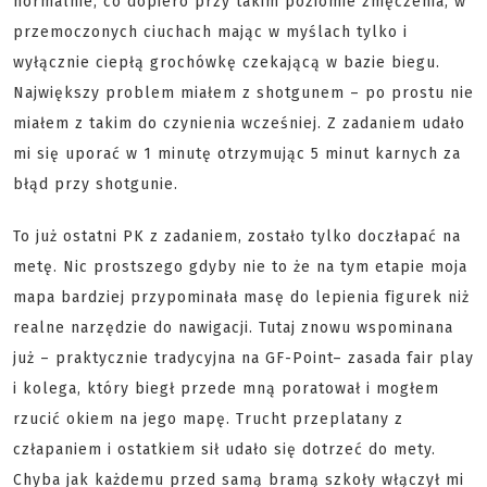
normalnie, co dopiero przy takim poziomie zmęczenia, w
przemoczonych ciuchach mając w myślach tylko i
wyłącznie ciepłą grochówkę czekającą w bazie biegu.
Największy problem miałem z shotgunem – po prostu nie
miałem z takim do czynienia wcześniej. Z zadaniem udało
mi się uporać w 1 minutę otrzymując 5 minut karnych za
błąd przy shotgunie.
To już ostatni PK z zadaniem, zostało tylko doczłapać na
metę. Nic prostszego gdyby nie to że na tym etapie moja
mapa bardziej przypominała masę do lepienia figurek niż
realne narzędzie do nawigacji. Tutaj znowu wspominana
już – praktycznie tradycyjna na GF-Point– zasada fair play
i kolega, który biegł przede mną poratował i mogłem
rzucić okiem na jego mapę. Trucht przeplatany z
człapaniem i ostatkiem sił udało się dotrzeć do mety.
Chyba jak każdemu przed samą bramą szkoły włączył mi