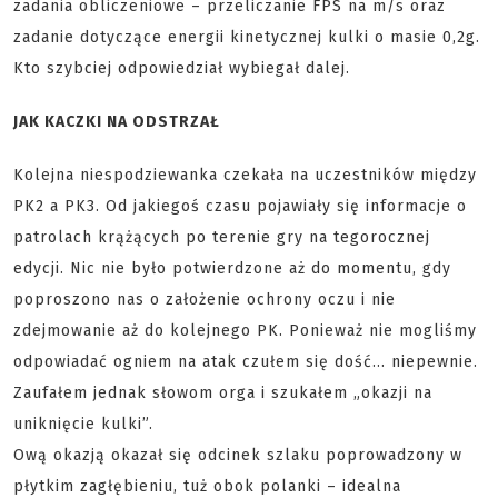
zadania obliczeniowe – przeliczanie FPS na m/s oraz
zadanie dotyczące energii kinetycznej kulki o masie 0,2g.
Kto szybciej odpowiedział wybiegał dalej.
JAK KACZKI NA ODSTRZAŁ
Kolejna niespodziewanka czekała na uczestników między
PK2 a PK3. Od jakiegoś czasu pojawiały się informacje o
patrolach krążących po terenie gry na tegorocznej
edycji. Nic nie było potwierdzone aż do momentu, gdy
poproszono nas o założenie ochrony oczu i nie
zdejmowanie aż do kolejnego PK. Ponieważ nie mogliśmy
odpowiadać ogniem na atak czułem się dość… niepewnie.
Zaufałem jednak słowom orga i szukałem „okazji na
uniknięcie kulki”.
Ową okazją okazał się odcinek szlaku poprowadzony w
płytkim zagłębieniu, tuż obok polanki – idealna