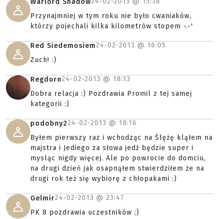
24-02-2013 @
15:38
Warlord Shadow
Przynajmniej w tym roku nie było cwaniaków,
którzy pojechali kilka kilometrów stopem -.-'
24-02-2013 @
16:05
Red Siedemosiem
Zuch! :)
24-02-2013 @
18:13
Regdorn
Dobra relacja :) Pozdrawia Promil z tej samej
kategorii :)
24-02-2013 @
18:16
podobny2
Byłem pierwszy raz i wchodząc na Ślężę kląłem na
majstra i Jediego za słowa jedź będzie super i
mysląc nigdy więcej. Ale po powrocie do domciu,
na drugi dzień jak osapnąłem stwierdziłem że na
drugi rok też się wybiorę z chłopakami :)
24-02-2013 @
23:47
Gelmir
PK 8 pozdrawia uczestników ;)