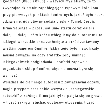
godzinach (0800 i 0900) – wszyscy myśleliśmy, że to
zwyczajne działanie zapobiegające typowym kolejkom
przy pierwszych punktach kontrolnych. Jakież było nasze
zdziwienie, gdy główny sędzia biegu – Tomek Deroń,
firma Selenge – przesuwał linię startu coraz dalej i
dalej… i dalej… aż w końcu wbiegliśmy do autobusu! I to
jakiego! Wszystkie okna zasłonięte a przód zastawiony
wielkim banerem Gunfire. Jakby tego było mało, każdy
musiał zawiązać na oczy arafatkę żeby uniknąć
jakiegokolwiek podglądania – arafatki zapewnił
organizator, sklep Gunfire, więc nie można było się
wymigać.
Wsiadasz do ciemnego autobusu z zawiązanymi oczami,
nagle przypominasz sobie wszystkie „szpiegowskie
sztuczki” z każdego filmu jaki tylko pałęta się po głowie
– liczyć zakręty, słuchać odgłosów otoczenia, liczyć