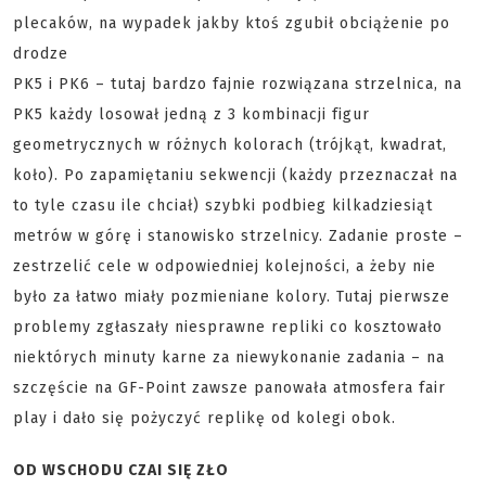
plecaków, na wypadek jakby ktoś zgubił obciążenie po
drodze
PK5 i PK6 – tutaj bardzo fajnie rozwiązana strzelnica, na
PK5 każdy losował jedną z 3 kombinacji figur
geometrycznych w różnych kolorach (trójkąt, kwadrat,
koło). Po zapamiętaniu sekwencji (każdy przeznaczał na
to tyle czasu ile chciał) szybki podbieg kilkadziesiąt
metrów w górę i stanowisko strzelnicy. Zadanie proste –
zestrzelić cele w odpowiedniej kolejności, a żeby nie
było za łatwo miały pozmieniane kolory. Tutaj pierwsze
problemy zgłaszały niesprawne repliki co kosztowało
niektórych minuty karne za niewykonanie zadania – na
szczęście na GF-Point zawsze panowała atmosfera fair
play i dało się pożyczyć replikę od kolegi obok.
OD WSCHODU CZAI SIĘ ZŁO