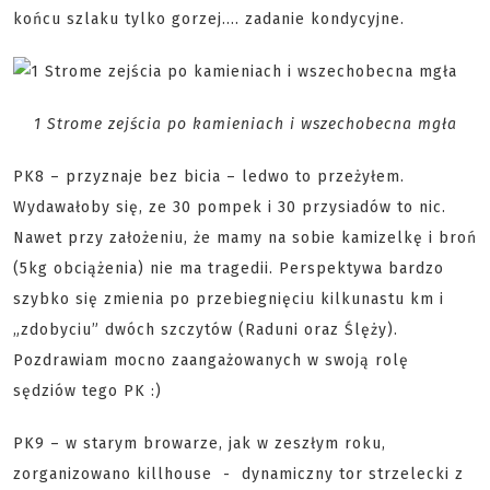
końcu szlaku tylko gorzej…. zadanie kondycyjne.
1 Strome zejścia po kamieniach i wszechobecna mgła
PK8 – przyznaje bez bicia – ledwo to przeżyłem.
Wydawałoby się, ze 30 pompek i 30 przysiadów to nic.
Nawet przy założeniu, że mamy na sobie kamizelkę i broń
(5kg obciążenia) nie ma tragedii. Perspektywa bardzo
szybko się zmienia po przebiegnięciu kilkunastu km i
„zdobyciu” dwóch szczytów (Raduni oraz Ślęży).
Pozdrawiam mocno zaangażowanych w swoją rolę
sędziów tego PK :)
PK9 – w starym browarze, jak w zeszłym roku,
zorganizowano killhouse - dynamiczny tor strzelecki z