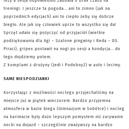
leży a sesja odpowiednio zadbała o brak czasu na
treningi. I jeszcze ta pogoda… ani to zimno (jak na
poprzednich edycjach) ani to ciepło żeby się dobrze
biegło. Ale jak się człowiek uprze to wszystko się da!
Sprzęt udało się pożyczyć od przyjaciół (wielkie
podziękowania dla Agi – Szalone pingwiny i Reda – DS.
Piraci), gripex postawił na nogi po sesji a kondycja… do
tego dojdziemy potem.
Z kumplami z drużyny (Jedi i Podobny2) w auto i lecimy.
SAME NIESPODZIANKI
Korzystając z możliwości noclegu przyjechaliśmy na
miejsce już w piątek wieczorem. Bardzo przyjemna
atmosfera w bazie biegu (Gimnazjum w Sobótce) i nocleg
na karimacie były dużo lepszym pomysłem niż zarywanie
nocki na dojazd – szczególnie zważywszy na bardzo