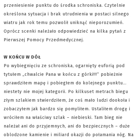
przeniesienie punktu do środka schroniska. Czytelnie
określona sytuacja i brak utrudnienia w postaci silnego
wiatru jak rok temu pozwolił uniknąć nieporozumień.
Oprócz scenki należało odpowiedzieć na kilka pytań z
Pierwszej Pomocy Przedmedycznej.
W KOŃCU W DÓŁ
Po wybiegnięciu ze schroniska, ogarnięty euforią pod
tytułem „chwalcie Pana w końcu z górki!!!” pobieżnie
sprawdziłem mapę i pobiegłem do kolejnego punktu…
niestety nie mojej kategorii. Po kilkuset metrach biegu
złym szlakiem stwierdziłem, że coś mało ludzi dookoła i
zobaczyłem jak bardzo się pomyliłem. Ustaliłem drogę i
wróciłem na właściwy szlak – niebieski. Tam bieg nie
należał ani do przyjemnych, ani do bezpiecznych – duże
oblodzone kamienie i miliard okazji do połamania nóg. Na