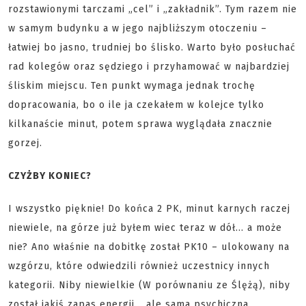
rozstawionymi tarczami „cel” i „zakładnik”. Tym razem nie
w samym budynku a w jego najbliższym otoczeniu –
łatwiej bo jasno, trudniej bo ślisko. Warto było posłuchać
rad kolegów oraz sędziego i przyhamować w najbardziej
śliskim miejscu. Ten punkt wymaga jednak trochę
dopracowania, bo o ile ja czekałem w kolejce tylko
kilkanaście minut, potem sprawa wyglądała znacznie
gorzej.
CZYŻBY KONIEC?
I wszystko pięknie! Do końca 2 PK, minut karnych raczej
niewiele, na górze już byłem wiec teraz w dół… a może
nie? Ano właśnie na dobitkę został PK10 – ulokowany na
wzgórzu, które odwiedzili również uczestnicy innych
kategorii. Niby niewielkie (W porównaniu ze Ślężą), niby
został jakiś zapas energii… ale sama psychiczna