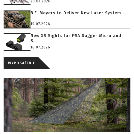
20.07.2026
B.E. Meyers to Deliver New Laser System ...
19.07.2026
New XS Sights for PSA Dagger Micro and
S...
16.07.2026
WYPOSAŻENIE