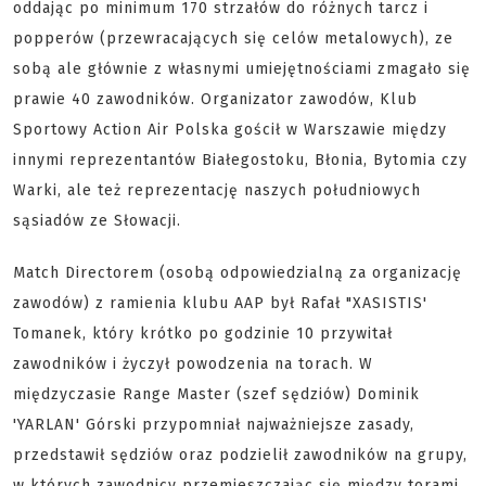
oddając po minimum 170 strzałów do różnych tarcz i
popperów (przewracających się celów metalowych), ze
sobą ale głównie z własnymi umiejętnościami zmagało się
prawie 40 zawodników. Organizator zawodów, Klub
Sportowy Action Air Polska gościł w Warszawie między
innymi reprezentantów Białegostoku, Błonia, Bytomia czy
Warki, ale też reprezentację naszych południowych
sąsiadów ze Słowacji.
Match Directorem (osobą odpowiedzialną za organizację
zawodów) z ramienia klubu AAP był Rafał "XASISTIS'
Tomanek, który krótko po godzinie 10 przywitał
zawodników i życzył powodzenia na torach. W
międzyczasie Range Master (szef sędziów) Dominik
'YARLAN' Górski przypomniał najważniejsze zasady,
przedstawił sędziów oraz podzielił zawodników na grupy,
w których zawodnicy przemieszczając się między torami