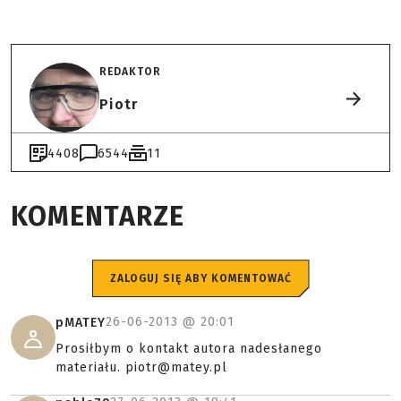
REDAKTOR
Piotr
4408
6544
11
KOMENTARZE
ZALOGUJ SIĘ ABY KOMENTOWAĆ
26-06-2013 @
20:01
pMATEY
Prosiłbym o kontakt autora nadesłanego
materiału. piotr@matey.pl