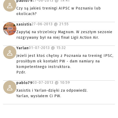
27-06-2013 @
19:41
pablo79
Czy są jakieś treningi AIPSC w Poznaniu lub
okolicach?
27-06-2013 @
21:55
xasistis
Zapytaj na strzelnicy Magnum. W zeszłym sezonie
rozgrywany był na niej finał Ligii Action Air.
01-07-2013 @
15:32
Yarlan
Jeżeli jest ktoś chętny z Poznania na trening IPSC,
prosiłbym ok kontakt PW - dam namiary na
kompetentnego instruktora.
Pzdr.
03-07-2013 @
10:59
pablo79
Xasistis i Yarlan-dzięki za odpowiedź.
Yarlan, wysłałem Ci PW.