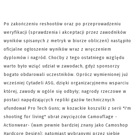
Po zakończeniu reshootów oraz po przeprowadzeniu
weryfikacji (sprawdzenia i akceptacji przez zawodników
wyników spisanych z metryk w biurze obliczeń) nastąpiło
oficjalne ogłoszenie wyników wraz z wręczeniem
dyplomów i nagród. Choćby z tego ostatniego względu
warto było wziąć udział w zawodach, gdyż sponsorzy
bogato obdarowali uczestników. Oprócz wymienionej już
wcześniej Cytadeli ASG, dzięki organizacyjnemu wsparciu
której, zawody w ogóle się odbyły; nagrody rzeczowe w
postaci napędzających repliki gazów technicznych
ufundował Pro Tech Guns; w kozackie koszulki z serii "i'm
shooting for living" ubrał zwycięzców Camouflage -
Actionwear- (wam pewnie bardziej znany jako Camoshop
Hardcore Design); natomiast wybranymi przez siebie