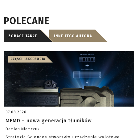
POLECANE
ZOBACZ TAKŻE
INNE TEGO AUTORA
CZĘŚCI I AKCESORIA
07.08.2026
MFMD – nowa generacja tłumików
Damian Niemczuk
Strategic Sciences stworzyło urządzenie wylotowe,