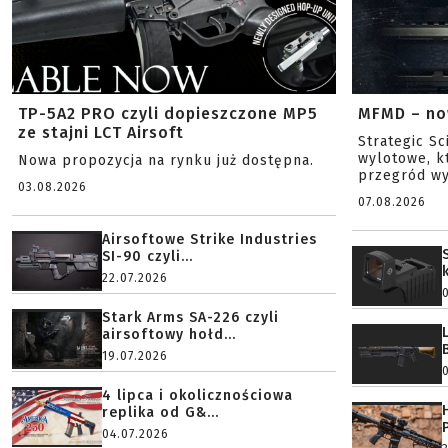
TP-5A2 PRO czyli dopieszczone MP5
MFMD – no
ze stajni LCT Airsoft
Strategic S
wylotowe, k
Nowa propozycja na rynku już dostępna.
przegród wy
03.08.2026
07.08.2026
Airsoftowe Strike Industries
SI-90 czyli...
22.07.2026
Stark Arms SA-226 czyli
airsoftowy hołd...
19.07.2026
4 lipca i okolicznościowa
replika od G&...
04.07.2026