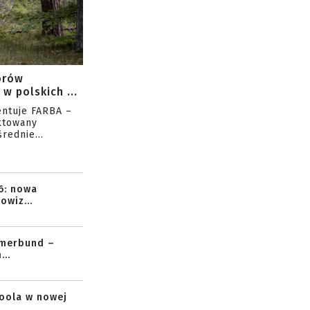
orów
w polskich ...
entuje FARBA –
ktowany
rednie...
6: nowa
owiz...
mmerbund –
..
toola w nowej