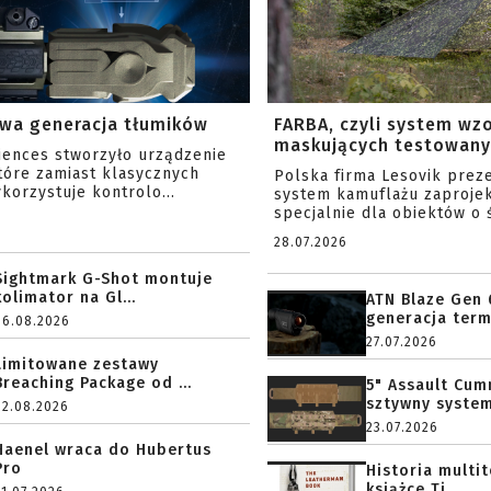
wa generacja tłumików
FARBA, czyli system wz
maskujących testowany 
ciences stworzyło urządzenie
tóre zamiast klasycznych
Polska firma Lesovik prez
korzystuje kontrolo...
system kamuflażu zaproje
specjalnie dla obiektów o ś
28.07.2026
Sightmark G-Shot montuje
kolimator na Gl...
ATN Blaze Gen 
generacja term
06.08.2026
27.07.2026
Limitowane zestawy
Breaching Package od ...
5" Assault Cu
sztywny system.
02.08.2026
23.07.2026
Haenel wraca do Hubertus
Pro
Historia multi
książce Ti...