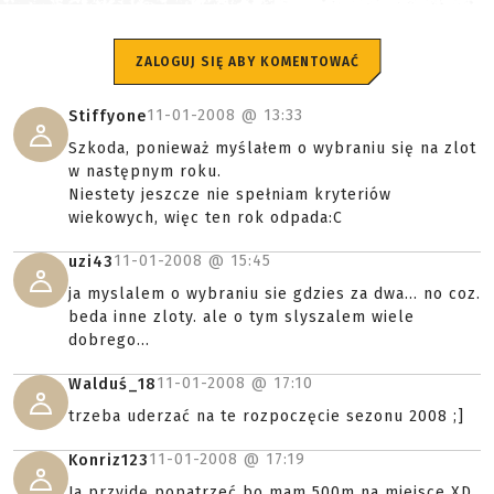
ZALOGUJ SIĘ ABY KOMENTOWAĆ
11-01-2008 @
13:33
Stiffyone
Szkoda, ponieważ myślałem o wybraniu się na zlot
w następnym roku.
Niestety jeszcze nie spełniam kryteriów
wiekowych, więc ten rok odpada:C
11-01-2008 @
15:45
uzi43
ja myslalem o wybraniu sie gdzies za dwa... no coz.
beda inne zloty. ale o tym slyszalem wiele
dobrego...
11-01-2008 @
17:10
Walduś_18
trzeba uderzać na te rozpoczęcie sezonu 2008 ;]
11-01-2008 @
17:19
Konriz123
Ja przyjdę popatrzeć bo mam 500m na miejsce XD