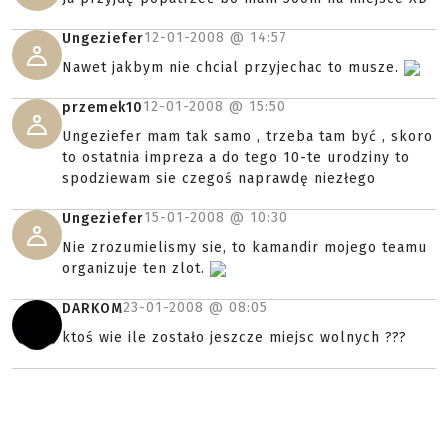
12-01-2008 @
14:57
Ungeziefer
Nawet jakbym nie chcial przyjechac to musze.
12-01-2008 @
15:50
przemek10
Ungeziefer mam tak samo , trzeba tam być , skoro
to ostatnia impreza a do tego 10-te urodziny to
spodziewam sie czegoś naprawdę niezłego
15-01-2008 @
10:30
Ungeziefer
Nie zrozumielismy sie, to kamandir mojego teamu
organizuje ten zlot.
23-01-2008 @
08:05
DARKOM
ktoś wie ile zostało jeszcze miejsc wolnych ???