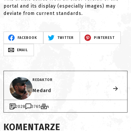
portal and its display (especially images) may
deviate from current standards.
FACEBOOK
TWITTER
PINTEREST
EMAIL
REDAKTOR
Medard
2028
3765
4
KOMENTARZE