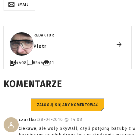
EMAIL
REDAKTOR
Piotr
4408
6544
11
KOMENTARZE
ZALOGUJ SIĘ ABY KOMENTOWAĆ
28-04-2016 @
14:08
czortkot
Ciekawe, ale wolę SkyWall, czyli potężną bazukę z w
bezpieczny upadek drona bez uszkodzenia maszyny. 