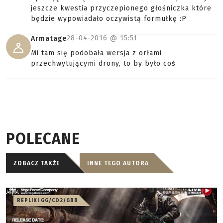
jeszcze kwestia przyczepionego głośniczka które
będzie wypowiadało oczywistą formułkę :P
28-04-2016 @
15:51
Armatage
Mi tam się podobała wersja z orłami
przechwytującymi drony, to by było coś
POLECANE
ZOBACZ TAKŻE
INNE TEGO AUTORA
REPLIKI GG/CO2/GBB