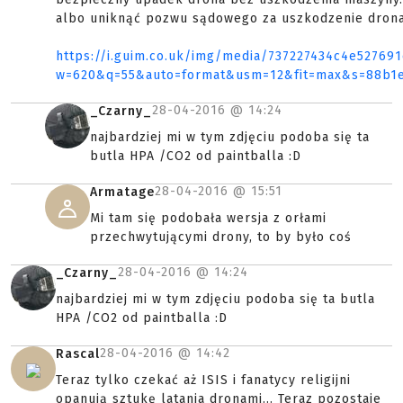
albo uniknąć pozwu sądowego za uszkodzenie drona,
https://i.guim.co.uk/img/media/737227434c4e5276
w=620&q=55&auto=format&usm=12&fit=max&s=88b1
28-04-2016 @
14:24
_Czarny_
najbardziej mi w tym zdjęciu podoba się ta
butla HPA /CO2 od paintballa :D
28-04-2016 @
15:51
Armatage
Mi tam się podobała wersja z orłami
przechwytującymi drony, to by było coś
28-04-2016 @
14:24
_Czarny_
najbardziej mi w tym zdjęciu podoba się ta butla
HPA /CO2 od paintballa :D
28-04-2016 @
14:42
Rascal
Teraz tylko czekać aż ISIS i fanatycy religijni
opanują sztukę latania dronami... Teraz pozostaje