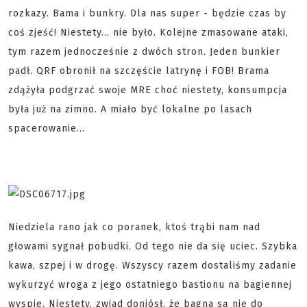
rozkazy. Bama i bunkry. Dla nas super - będzie czas by
coś zjeść! Niestety... nie było. Kolejne zmasowane ataki,
tym razem jednocześnie z dwóch stron. Jeden bunkier
padł. QRF obronił na szczęście latrynę i FOB! Brama
zdążyła podgrzać swoje MRE choć niestety, konsumpcja
była już na zimno. A miało być lokalne po lasach
spacerowanie...
Niedziela rano jak co poranek, ktoś trąbi nam nad
głowami sygnał pobudki. Od tego nie da się uciec. Szybka
kawa, szpej i w drogę. Wszyscy razem dostaliśmy zadanie
wykurzyć wroga z jego ostatniego bastionu na bagiennej
wyspie. Niestety, zwiad doniósł, że bagna są nie do