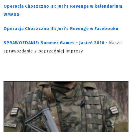
Operacja Choszczno III: Juri's Revenge w kalendarium
WMASG
Operacja Choszczno III: Juri's Revenge w Facebooku
SPRAWOZDANIE: Summer Games - Jasień 2016
-
Nasze
sprawozdanie z poprzedniej imprezy