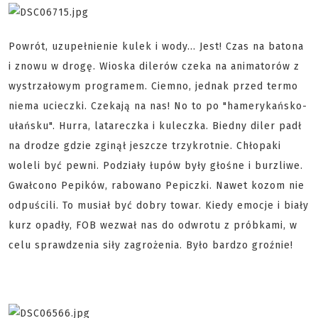
Powrót, uzupełnienie kulek i wody... Jest! Czas na batona
i znowu w drogę. Wioska dilerów czeka na animatorów z
wystrzałowym programem. Ciemno, jednak przed termo
niema ucieczki. Czekają na nas! No to po "hamerykańsko-
ułańsku". Hurra, latareczka i kuleczka. Biedny diler padł
na drodze gdzie zginął jeszcze trzykrotnie. Chłopaki
woleli być pewni. Podziały łupów były głośne i burzliwe.
Gwałcono Pepików, rabowano Pepiczki. Nawet kozom nie
odpuścili. To musiał być dobry towar. Kiedy emocje i biały
kurz opadły, FOB wezwał nas do odwrotu z próbkami, w
celu sprawdzenia siły zagrożenia. Było bardzo groźnie!