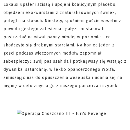
Lokalsi upaleni sziszą i upojeni koalicyjnym placebo,
objedzeni eko-wurstami z znaturalizowanych świnek,
polegli na stołach. Niestety, spóźnieni goście weselni z
powodu gęstego zalesienia i gałęzi, postanowili
postrzelać na wiwat panny młodej w poziomie - co
skończyło się drobnymi starciami. Na koniec jeden z
gości podczas wieczornych modłów zapomniał
zabezpieczyć swój pas szahida i potknąwszy się wstając z
dywanika, szturchnął w lekko opancerzonego Wolfa,
zmuszając nas do opuszczenia weseliska i udania się na
myjnię w celu zmycia go z naszego pancerza i szybek.