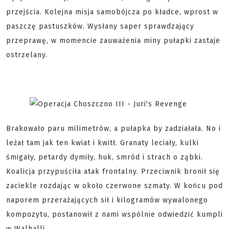
przejścia. Kolejna misja samobójcza po kładce, wprost w
paszczę pastuszków. Wysłany saper sprawdzający
przeprawę, w momencie zauważenia miny pułapki zastaje
ostrzelany.
Brakowało paru milimetrów, a pułapka by zadziałała. No i
leżał tam jak ten kwiat i kwitł. Granaty leciały, kulki
śmigały, petardy dymiły, huk, smród i strach o ząbki.
Koalicja przypuściła atak frontalny. Przeciwnik bronił się
zaciekle rozdając w około czerwone szmaty. W końcu pod
naporem przerażających sił i kilogramów wywalonego
kompozytu, postanowił z nami wspólnie odwiedzić kumpli
w Walhalli.