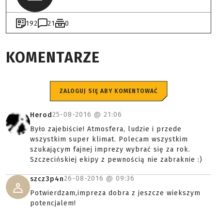
192
21
0
KOMENTARZE
ZALOGUJ SIĘ ABY KOMENTOWAĆ
25-08-2016 @
21:06
Herod
Było zajebiście! Atmosfera, ludzie i przede
wszystkim super klimat. Polecam wszystkim
szukającym fajnej imprezy wybrać się za rok.
Szczecińskiej ekipy z pewnością nie zabraknie :)
26-08-2016 @
09:36
szcz3p4n
Potwierdzam,impreza dobra z jeszcze wiekszym
potencjalem!