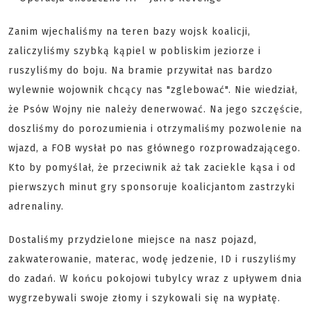
Zanim wjechaliśmy na teren bazy wojsk koalicji,
zaliczyliśmy szybką kąpiel w pobliskim jeziorze i
ruszyliśmy do boju. Na bramie przywitał nas bardzo
wylewnie wojownik chcący nas "zglebować". Nie wiedział,
że Psów Wojny nie należy denerwować. Na jego szczęście,
doszliśmy do porozumienia i otrzymaliśmy pozwolenie na
wjazd, a FOB wysłał po nas głównego rozprowadzającego.
Kto by pomyślał, że przeciwnik aż tak zaciekle kąsa i od
pierwszych minut gry sponsoruje koalicjantom zastrzyki
adrenaliny.
Dostaliśmy przydzielone miejsce na nasz pojazd,
zakwaterowanie, materac, wodę jedzenie, ID i ruszyliśmy
do zadań. W końcu pokojowi tubylcy wraz z upływem dnia
wygrzebywali swoje złomy i szykowali się na wypłatę.