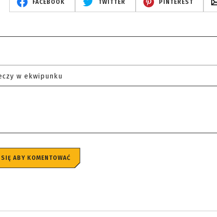
FACEBOOK
TWITTER
PINTEREST
eczy w ekwipunku
 SIĘ ABY KOMENTOWAĆ