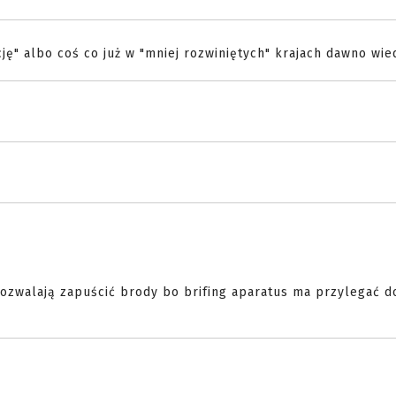
ję" albo coś co już w "mniej rozwiniętych" krajach dawno wie
 pozwalają zapuścić brody bo brifing aparatus ma przylegać d