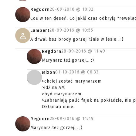
28-09-2016 @
10:32
Regdorn
Coś w ten deseń. Co jakiś czas odkryją "rewelac
28-09-2016 @
10:55
Lambert
A drwal bez brody gorzej rżnie w lesie.. ;)
28-09-2016 @
11:49
Regdorn
Marynarz też gorzej... ;)
01-10-2016 @
08:33
Mixon
>chciej zostać marynarzem
>idź na AM
>byń marynarzem
>Zabraniają palić fajek na pokładzie, nie
Okłamali mnie.
28-09-2016 @
11:49
Regdorn
Marynarz też gorzej... ;)