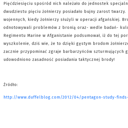
Pięćdziesięciu spośród nich należało do jednostek specjaln
dwudziestu pięciu żołnierzy posiadało bujny zarost twarzy
wojennych, kiedy żołnierzy służyli w operacji afgańskiej. B
odnotowywali problemów z bronią oraz- wedle badań- kulom 
Regimentu Marine w Afganistanie podsumował, iż do tej po
wyszkolenie, dziś wie, że to dzięki gęstym brodom żołnier
zacznie przypominać zgraje barbarzyńców szturmujących 
udowodniono zasadność posiadania taktycznej brody!
Źródło:
http://www.duffelblog.com/2012/04/pentagon-study-finds-