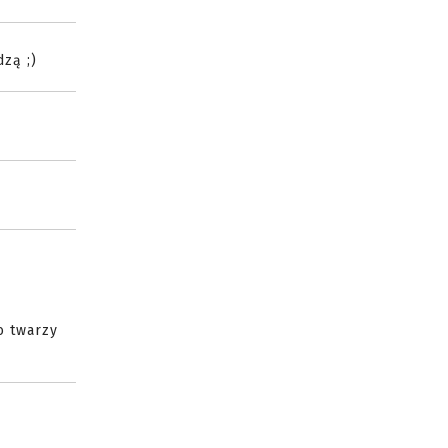
dzą ;)
o twarzy