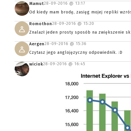
28-09-2016 @
13:17
Mamut
Od kiedy mam brodę, zasięg mojej repliki wzró
28-09-2016 @
15:20
Romothon
Znalazł jeden prosty sposób na zwiększenie sk
28-09-2016 @
15:36
Aergen
Czytasz jego anglojęzyczny odpowiednik. :D
28-09-2016 @
16:45
wiciok