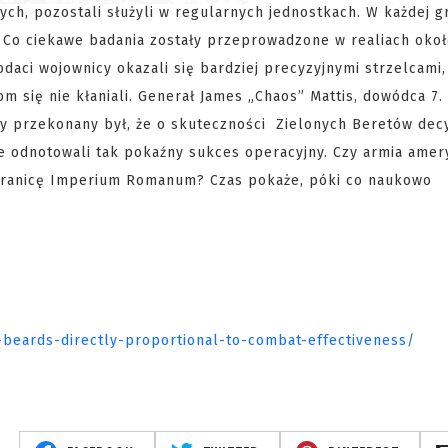
ych, pozostali służyli w regularnych jednostkach. W każdej g
. Co ciekawe badania zostały przeprowadzone w realiach oko
rodaci wojownicy okazali się bardziej precyzyjnymi strzelcami,
się nie kłaniali. Generał James „Chaos” Mattis, dowódca 7.
ry przekonany był, że o skuteczności Zielonych Beretów de
ze odnotowali tak pokaźny sukces operacyjny. Czy armia ame
granicę Imperium Romanum? Czas pokaże, póki co naukowo
beards-directly-proportional-to-combat-effectiveness/