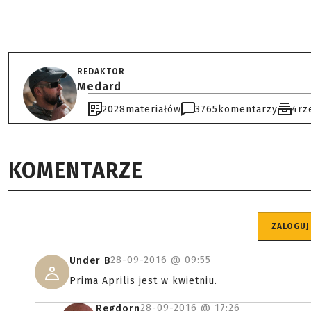
REDAKTOR
Medard
2028
materiałów
3765
komentarzy
4
rz
KOMENTARZE
ZALOGUJ
28-09-2016 @
09:55
Under B
Prima Aprilis jest w kwietniu.
28-09-2016 @
17:26
Regdorn