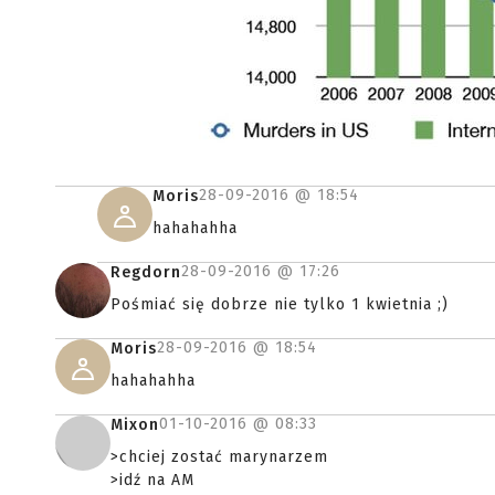
28-09-2016 @
18:54
Moris
hahahahha
28-09-2016 @
17:26
Regdorn
Pośmiać się dobrze nie tylko 1 kwietnia ;)
28-09-2016 @
18:54
Moris
hahahahha
01-10-2016 @
08:33
Mixon
>chciej zostać marynarzem
>idź na AM