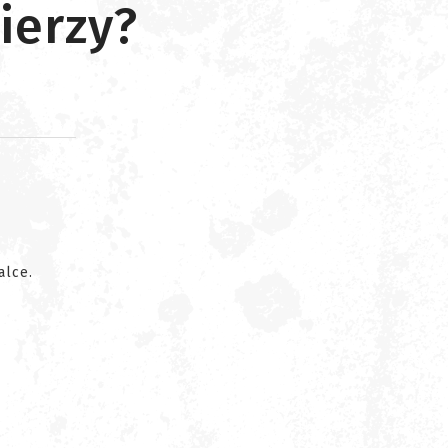
ierzy?
d
alce.