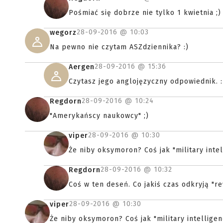
Pośmiać się dobrze nie tylko 1 kwietnia ;)
28-09-2016 @
10:03
wegorz
Na pewno nie czytam ASZdziennika? :)
28-09-2016 @
15:36
Aergen
Czytasz jego anglojęzyczny odpowiednik. 
28-09-2016 @
10:24
Regdorn
"Amerykańscy naukowcy" ;)
28-09-2016 @
10:30
viper
Że niby oksymoron? Coś jak "military intel
28-09-2016 @
10:32
Regdorn
Coś w ten deseń. Co jakiś czas odkryją "re
28-09-2016 @
10:30
viper
Że niby oksymoron? Coś jak "military intelligen