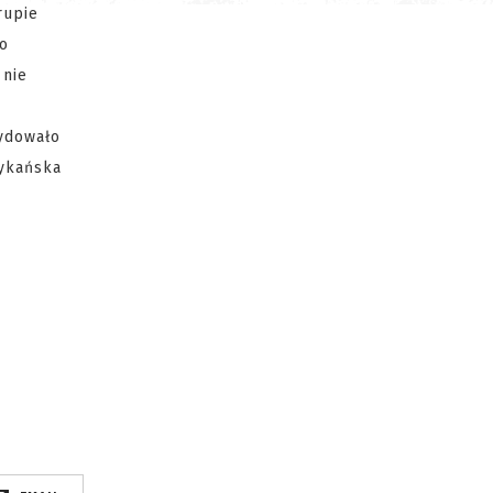
rupie
ło
 nie
cydowało
rykańska