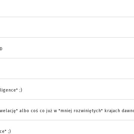
:D
ligence" ;)
welację" albo coś co już w "mniej rozwiniętych" krajach dawn
ce" ;)