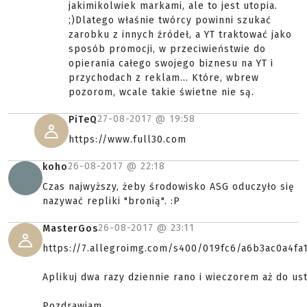
jakimikolwiek markami, ale to jest utopia.
;)Dlatego właśnie twórcy powinni szukać
zarobku z innych źródeł, a YT traktować jako
sposób promocji, w przeciwieństwie do
opierania całego swojego biznesu na YT i
przychodach z reklam... Które, wbrew
pozorom, wcale takie świetne nie są.
27-08-2017 @
19:58
PiTeQ
https://www.full30.com
26-08-2017 @
22:18
koho
Czas najwyższy, żeby środowisko ASG oduczyło się
nazywać repliki "bronią". :P
26-08-2017 @
23:11
MasterGos
https://7.allegroimg.com/s400/019fc6/a6b3ac0a4f
Aplikuj dwa razy dziennie rano i wieczorem aż do us
Pozdrawiam