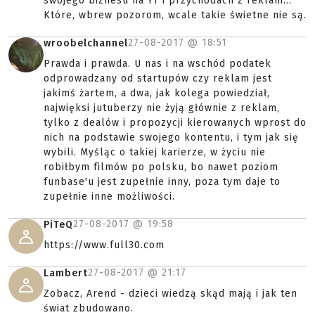
swojego biznesu na YT i przychodach z reklam...
Które, wbrew pozorom, wcale takie świetne nie są.
27-08-2017 @
18:51
wroobelchannel
Prawda i prawda. U nas i na wschód podatek
odprowadzany od startupów czy reklam jest
jakimś żartem, a dwa, jak kolega powiedział,
najwięksi jutuberzy nie żyją głównie z reklam,
tylko z dealów i propozycji kierowanych wprost do
nich na podstawie swojego kontentu, i tym jak się
wybili. Myśląc o takiej karierze, w życiu nie
robiłbym filmów po polsku, bo nawet poziom
funbase'u jest zupełnie inny, poza tym daje to
zupełnie inne możliwości.
27-08-2017 @
19:58
PiTeQ
https://www.full30.com
27-08-2017 @
21:17
Lambert
Zobacz, Arend - dzieci wiedzą skąd mają i jak ten
świat zbudowano.