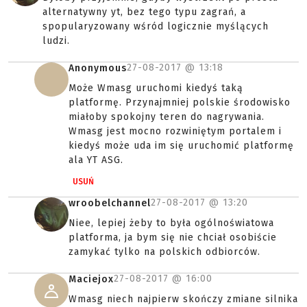
alternatywny yt, bez tego typu zagrań, a
spopularyzowany wśród logicznie myślących
ludzi.
27-08-2017 @
13:18
Anonymous
Może Wmasg uruchomi kiedyś taką
platformę. Przynajmniej polskie środowisko
miałoby spokojny teren do nagrywania.
Wmasg jest mocno rozwiniętym portalem i
kiedyś może uda im się uruchomić platformę
ala YT ASG.
USUŃ
27-08-2017 @
13:20
wroobelchannel
Niee, lepiej żeby to była ogólnoświatowa
platforma, ja bym się nie chciał osobiście
zamykać tylko na polskich odbiorców.
27-08-2017 @
16:00
Maciejox
Wmasg niech najpierw skończy zmiane silnika