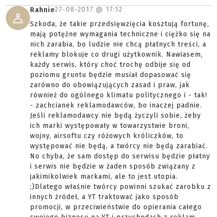
27-08-2017 @
17:12
Rahnie
Szkoda, że takie przedsięwzięcia kosztują fortunę,
mają potężne wymagania techniczne i ciężko się na
nich zarabia, bo ludzie nie chcą płatnych treści, a
reklamy blokuje co drugi użytkownik. Nawiasem,
każdy serwis, który choć trochę odbije się od
poziomu gruntu będzie musiał dopasować się
zarówno do obowiązujących zasad i praw, jak
również do ogólnego klimatu politycznego i - tak!
- zachcianek reklamodawców, bo inaczej padnie.
Jeśli reklamodawcy nie będą życzyli sobie, żeby
ich marki występowały w towarzystwie broni,
wojny, airsoftu czy różowych króliczków, to
występować nie będą, a twórcy nie będą zarabiać.
No chyba, że sam dostęp do serwisu będzie płatny
i serwis nie będzie w żaden sposób związany z
jakimikolwiek markami, ale to jest utopia.
;)Dlatego właśnie twórcy powinni szukać zarobku z
innych źródeł, a YT traktować jako sposób
promocji, w przeciwieństwie do opierania całego