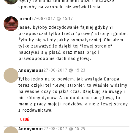
Myślę że ma na ten moment dużo ciekawsze
sposoby na zarobek, niż wyświetlenia.
27-08-2017 @
15:17
arend
Jasne, byłoby zdecydowanie fajniej gdyby YT
przepuszczał tylko treści "prawej" strony i gimbę.
Żyło by się wtedy jakby sympatyczniej. Chciałem
tylko zauważyć że dzięki tej "lewej stronie"
nauczyłeś się pisać, oraz masz prąd i
prawdopodobnie dach nad głową.
27-08-2017 @
15:23
Anonymous
Tylko jedno na to powiem. Jak wygląda Europa
teraz dzięki tej "lewej stronie", to właśnie widzimy
na własne oczy co jakiś czas. Dziękuję za uwagę i
nie róbmy dymów. A co do dachu nad głową, to
mam z pracy mojej i rodziców, a nie z lewej strony
z rozdawnictwa.
USUŃ
27-08-2017 @
15:29
Anonymous