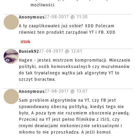
możliwości.
27-08-2017 @
11:30
Anonymous
A ty zaaplikowałeś już sobie? XDD Polecam
również ten produkt zarządowi YT i FB. XDD
USUŃ
27-08-2017 @
12:01
Buniek92
Hagen - jesteś mistrzem kompromitacji. Mieszanie
polityki, osób homoseksualnych czy muzułmanów
do tak trywialnego wątku jak algorytmy YT to
szczyt buractwa.
27-08-2017 @
13:07
Anonymous
Sam problem algorytmów na YT, czy FB jest
spowodowany obecną polityką, kiedyś tego nie
było, A poza tym nie rozumiem oburzenia prawdą.
Przecież na YT jest pełno filmików z ISIS, czy
innymi dewiacjami niekoniecznie seksualnymi i
nikomu to nie przeszkadza. A jeśli komuś