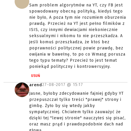
Sam problem algorytmów na YT, czy FB jest
spowodowany obecną polityką, kiedyś tego
nie było, A poza tym nie rozumiem oburzenia
prawdą. Przecież na YT jest pełno filmików z
ISIS, czy innymi dewiacjami niekoniecznie
seksualnymi i nikomu to nie przeszkadza. A
jeśli komuś przeszkadza, że ktoś bez
poprawności politycznej powie prawdę, bez
owijania w bawełnę, to po co Wmasg porusza
tego typu tematy? Przecież to jest temat
poniekąd polityczny i kontrowersyjny.
USUŃ
27-08-2017 @
15:17
arend
Jasne, byłoby zdecydowanie fajniej gdyby YT
przepuszczał tylko treści "prawej" strony i
gimbę. Żyło by się wtedy jakby
sympatyczniej. Chciałem tylko zauważyć że
dzięki tej "lewej stronie" nauczyłeś się pisać,
oraz masz prąd i prawdopodobnie dach nad
głową.