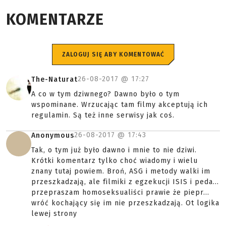
KOMENTARZE
ZALOGUJ SIĘ ABY KOMENTOWAĆ
26-08-2017 @
17:27
The-Naturat
A co w tym dziwnego? Dawno było o tym
wspominane. Wrzucając tam filmy akceptują ich
regulamin. Są też inne serwisy jak coś.
26-08-2017 @
17:43
Anonymous
Tak, o tym już było dawno i mnie to nie dziwi.
Krótki komentarz tylko choć wiadomy i wielu
znany tutaj powiem. Broń, ASG i metody walki im
przeszkadzają, ale filmiki z egzekucji ISIS i peda...
przepraszam homoseksualiści prawie że piepr...
wróć kochający się im nie przeszkadzają. Ot logika
lewej strony