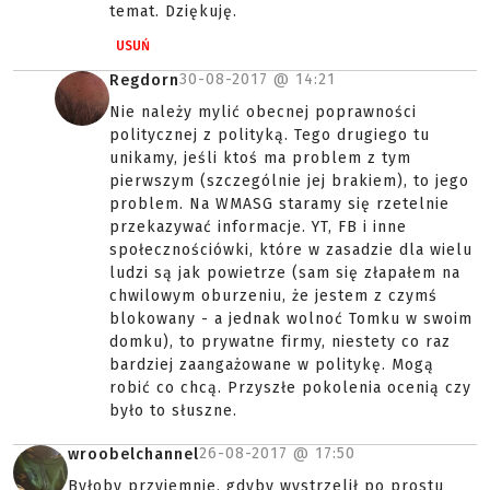
temat. Dziękuję.
USUŃ
30-08-2017 @
14:21
Regdorn
Nie należy mylić obecnej poprawności
politycznej z polityką. Tego drugiego tu
unikamy, jeśli ktoś ma problem z tym
pierwszym (szczególnie jej brakiem), to jego
problem. Na WMASG staramy się rzetelnie
przekazywać informacje. YT, FB i inne
społecznościówki, które w zasadzie dla wielu
ludzi są jak powietrze (sam się złapałem na
chwilowym oburzeniu, że jestem z czymś
blokowany - a jednak wolnoć Tomku w swoim
domku), to prywatne firmy, niestety co raz
bardziej zaangażowane w politykę. Mogą
robić co chcą. Przyszłe pokolenia ocenią czy
było to słuszne.
26-08-2017 @
17:50
wroobelchannel
Byłoby przyjemnie, gdyby wystrzelił po prostu