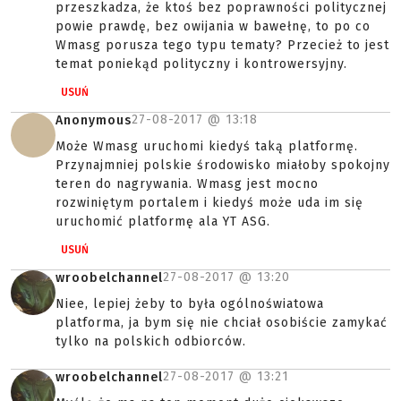
przeszkadza, że ktoś bez poprawności politycznej
powie prawdę, bez owijania w bawełnę, to po co
Wmasg porusza tego typu tematy? Przecież to jest
temat poniekąd polityczny i kontrowersyjny.
USUŃ
27-08-2017 @
13:18
Anonymous
Może Wmasg uruchomi kiedyś taką platformę.
Przynajmniej polskie środowisko miałoby spokojny
teren do nagrywania. Wmasg jest mocno
rozwiniętym portalem i kiedyś może uda im się
uruchomić platformę ala YT ASG.
USUŃ
27-08-2017 @
13:20
wroobelchannel
Niee, lepiej żeby to była ogólnoświatowa
platforma, ja bym się nie chciał osobiście zamykać
tylko na polskich odbiorców.
27-08-2017 @
13:21
wroobelchannel