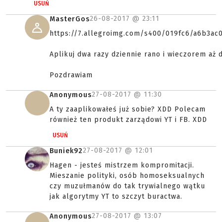
USUŃ
26-08-2017 @
23:11
MasterGos
https://7.allegroimg.com/s400/019fc6/a6b3ac
Aplikuj dwa razy dziennie rano i wieczorem aż 
Pozdrawiam
27-08-2017 @
11:30
Anonymous
A ty zaaplikowałeś już sobie? XDD Polecam
również ten produkt zarządowi YT i FB. XDD
USUŃ
27-08-2017 @
12:01
Buniek92
Hagen - jesteś mistrzem kompromitacji.
Mieszanie polityki, osób homoseksualnych
czy muzułmanów do tak trywialnego wątku
jak algorytmy YT to szczyt buractwa.
27-08-2017 @
13:07
Anonymous