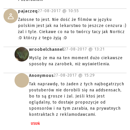
27-08-2017 @
10:55
pajaczeq
Żałosne to jest. Nie dość że filmów w języku
polskim jest jak na lekarstwo to jeszcze cenzura :)
żal i tyle. Ciekawe co na to twórcy tacy jak Norłicz
:D którzy z tego żyją :D
27-08-2017 @
13:21
wroobelchannel
Myślę że ma na ten moment dużo ciekawsze
sposoby na zarobek, niż wyświetlenia.
27-08-2017 @
15:29
Anonymous
Tak naprawdę, to żaden z tych najbogatrzych
youtuberów nie dorobili się na addsensach,
bo to są grosze i żal. Jeśli ktoś jest
oglądalny, to dostaje propozycje od
sponsorów i na tym zarabia, na prywatnych
kontraktach z reklamodawcami.
USUŃ