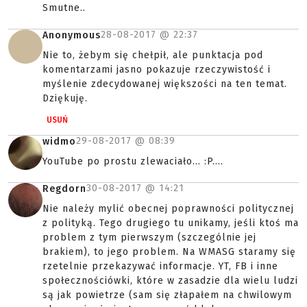
Smutne..
28-08-2017 @
22:37
Anonymous
Nie to, żebym się chełpił, ale punktacja pod
komentarzami jasno pokazuje rzeczywistość i
myślenie zdecydowanej większości na ten temat.
Dziękuję.
USUŃ
29-08-2017 @
08:39
widmo
YouTube po prostu zlewaciało... :P....
30-08-2017 @
14:21
Regdorn
Nie należy mylić obecnej poprawności politycznej
z polityką. Tego drugiego tu unikamy, jeśli ktoś ma
problem z tym pierwszym (szczególnie jej
brakiem), to jego problem. Na WMASG staramy się
rzetelnie przekazywać informacje. YT, FB i inne
społecznościówki, które w zasadzie dla wielu ludzi
są jak powietrze (sam się złapałem na chwilowym