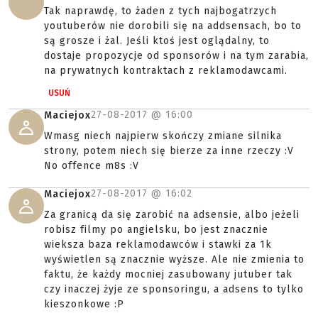
Tak naprawdę, to żaden z tych najbogatrzych
youtuberów nie dorobili się na addsensach, bo to
są grosze i żal. Jeśli ktoś jest oglądalny, to
dostaje propozycje od sponsorów i na tym zarabia,
na prywatnych kontraktach z reklamodawcami.
USUŃ
27-08-2017 @
16:00
Maciejox
Wmasg niech najpierw skończy zmiane silnika
strony, potem niech się bierze za inne rzeczy :V
No offence m8s :V
27-08-2017 @
16:02
Maciejox
Za granicą da się zarobić na adsensie, albo jeżeli
robisz filmy po angielsku, bo jest znacznie
wieksza baza reklamodawców i stawki za 1k
wyświetlen są znacznie wyższe. Ale nie zmienia to
faktu, że każdy mocniej zasubowany jutuber tak
czy inaczej żyje ze sponsoringu, a adsens to tylko
kieszonkowe :P