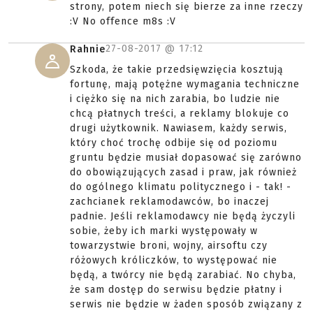
strony, potem niech się bierze za inne rzeczy
:V No offence m8s :V
27-08-2017 @
17:12
Rahnie
Szkoda, że takie przedsięwzięcia kosztują
fortunę, mają potężne wymagania techniczne
i ciężko się na nich zarabia, bo ludzie nie
chcą płatnych treści, a reklamy blokuje co
drugi użytkownik. Nawiasem, każdy serwis,
który choć trochę odbije się od poziomu
gruntu będzie musiał dopasować się zarówno
do obowiązujących zasad i praw, jak również
do ogólnego klimatu politycznego i - tak! -
zachcianek reklamodawców, bo inaczej
padnie. Jeśli reklamodawcy nie będą życzyli
sobie, żeby ich marki występowały w
towarzystwie broni, wojny, airsoftu czy
różowych króliczków, to występować nie
będą, a twórcy nie będą zarabiać. No chyba,
że sam dostęp do serwisu będzie płatny i
serwis nie będzie w żaden sposób związany z