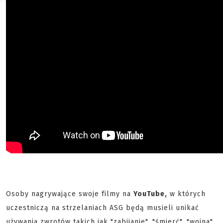
Osoby nagrywające swoje filmy na
YouTube,
w których
uczestniczą na strzelaniach ASG będą musieli unikać
używania zwrotów takich jak "zabijanie", "śmierć", "wojna",