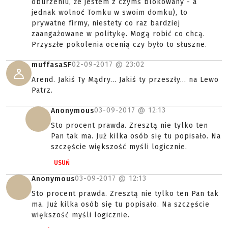
oburzeniu, że jestem z czymś blokowany - a
jednak wolnoć Tomku w swoim domku), to
prywatne firmy, niestety co raz bardziej
zaangażowane w politykę. Mogą robić co chcą.
Przyszłe pokolenia ocenią czy było to słuszne.
02-09-2017 @
23:02
muffasaSF
Arend. Jakiś Ty Mądry... Jakiś ty przeszły... na Lewo
Patrz.
03-09-2017 @
12:13
Anonymous
Sto procent prawda. Zresztą nie tylko ten
Pan tak ma. Już kilka osób się tu popisało. Na
szczęście większość myśli logicznie.
USUŃ
03-09-2017 @
12:13
Anonymous
Sto procent prawda. Zresztą nie tylko ten Pan tak
ma. Już kilka osób się tu popisało. Na szczęście
większość myśli logicznie.