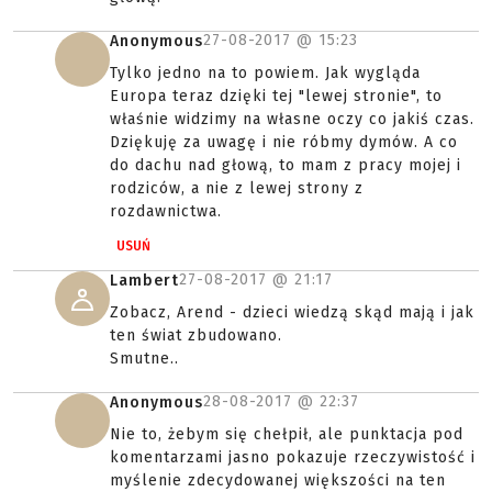
27-08-2017 @
15:23
Anonymous
Tylko jedno na to powiem. Jak wygląda
Europa teraz dzięki tej "lewej stronie", to
właśnie widzimy na własne oczy co jakiś czas.
Dziękuję za uwagę i nie róbmy dymów. A co
do dachu nad głową, to mam z pracy mojej i
rodziców, a nie z lewej strony z
rozdawnictwa.
USUŃ
27-08-2017 @
21:17
Lambert
Zobacz, Arend - dzieci wiedzą skąd mają i jak
ten świat zbudowano.
Smutne..
28-08-2017 @
22:37
Anonymous
Nie to, żebym się chełpił, ale punktacja pod
komentarzami jasno pokazuje rzeczywistość i
myślenie zdecydowanej większości na ten