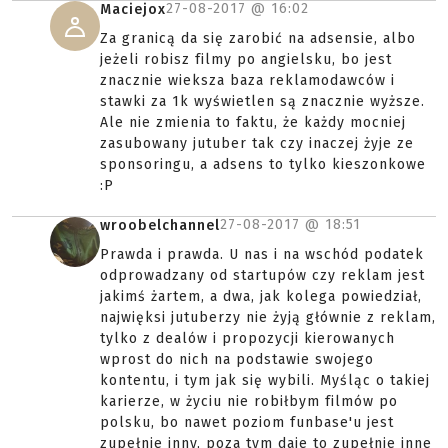
27-08-2017 @
16:02
Maciejox
Za granicą da się zarobić na adsensie, albo
jeżeli robisz filmy po angielsku, bo jest
znacznie wieksza baza reklamodawców i
stawki za 1k wyświetlen są znacznie wyższe.
Ale nie zmienia to faktu, że każdy mocniej
zasubowany jutuber tak czy inaczej żyje ze
sponsoringu, a adsens to tylko kieszonkowe
:P
27-08-2017 @
18:51
wroobelchannel
Prawda i prawda. U nas i na wschód podatek
odprowadzany od startupów czy reklam jest
jakimś żartem, a dwa, jak kolega powiedział,
najwięksi jutuberzy nie żyją głównie z reklam,
tylko z dealów i propozycji kierowanych
wprost do nich na podstawie swojego
kontentu, i tym jak się wybili. Myśląc o takiej
karierze, w życiu nie robiłbym filmów po
polsku, bo nawet poziom funbase'u jest
zupełnie inny, poza tym daje to zupełnie inne