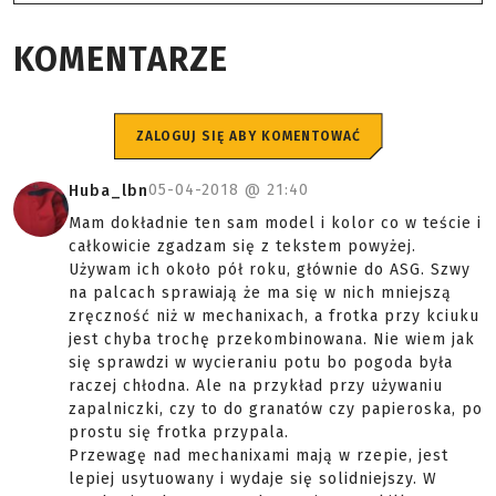
KOMENTARZE
ZALOGUJ SIĘ ABY KOMENTOWAĆ
05-04-2018 @
21:40
Huba_lbn
Mam dokładnie ten sam model i kolor co w teście i
całkowicie zgadzam się z tekstem powyżej.
Używam ich około pół roku, głównie do ASG. Szwy
na palcach sprawiają że ma się w nich mniejszą
zręczność niż w mechanixach, a frotka przy kciuku
jest chyba trochę przekombinowana. Nie wiem jak
się sprawdzi w wycieraniu potu bo pogoda była
raczej chłodna. Ale na przykład przy używaniu
zapalniczki, czy to do granatów czy papieroska, po
prostu się frotka przypala.
Przewagę nad mechanixami mają w rzepie, jest
lepiej usytuowany i wydaje się solidniejszy. W