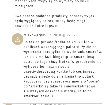
mechanixach rzepy są do wymiany po kilku
miesiącach.
Dwa bardzo podobne produkty, zobaczymy jak
będą wyglądały za rok, wtedy będę mógł
powiedzieć które lepsze.
05-04-2018 @
22:02
miskowaty
Bo tak na prawdę frotka na kciuku lub w
okolicach wskazującego palca służy nie do
wycierania potu tylko do wycierania smarków.
Jak sie zimą łazi, biega itp to smarki lecą
ostro, do tego służy frotka. W przedramie nie
wytrzesz bo masz na sobie
przeciwdeszczową kurtke lub coś innego
beznadziejnego do smarkania (np polar).
Producenci czy sprzedawcy mówią o "pocie"
bo "smarki" są takie fe i niemarketingowe.
Ale wszyscy doskonale wiedzą, że to do
smarków, serio :).