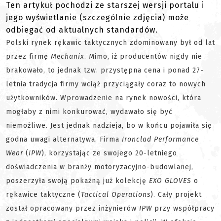
Ten artykuł pochodzi ze starszej wersji portalu i
jego wyświetlanie (szczególnie zdjęcia) może
odbiegać od aktualnych standardów.
Polski rynek rękawic taktycznych zdominowany był od lat
przez firmę
Mechanix
. Mimo, iż producentów nigdy nie
brakowało, to jednak tzw. przystępna cena i ponad 27-
letnia tradycja firmy wciąż przyciągały coraz to nowych
użytkowników. Wprowadzenie na rynek nowości, która
mogłaby z nimi konkurować, wydawało się być
niemożliwe. Jest jednak nadzieja, bo w końcu pojawiła się
godna uwagi alternatywa. Firma
Ironclad Performance
Wear
(
IPW
), korzystając ze swojego 20-letniego
doświadczenia w branży motoryzacyjno-budowlanej,
poszerzyła swoją pokaźną już kolekcję
EXO GLOVES
o
rękawice taktyczne (
Tactical Operations
). Cały projekt
został opracowany przez inżynierów
IPW
przy współpracy