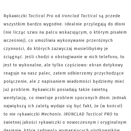
Rękawiczki
Tactical Pro
od
Ironclad Tactical
są przede
wszystkim bardzo wygodne. Idealnie przylegają do dłoni
(nie licząc szwu na palcu wskazującym, o którym pisałem
wcześniej), co umożliwia wykonywanie przeróżnych
czynności, do których zazwyczaj musielibyśmy je
ściągnąć. Jeśli chodzi o obsługiwanie w nich telefonu, to
jest to wykonalne, ale tylko częściowo: ekran dotykowy
reaguje na nasz palec, zatem odbierzemy przychodzące
połączenie, ale z napisaniem wiadomości będziemy mieć
już problem. Rękawiczki posiadają także świetną
wentylację, co niweluje problem spoconych dłoni. Jednak
największą ich zaletą wydaje się być fakt, że (w końcu!)
to nie rękawiczki
Mechanix
.
IRONCLAD Tactical PRO
to
świetnej jakości rękawiczki o nowoczesnym i oryginalnym
designie, które zadowolą wymagających użytkowników,