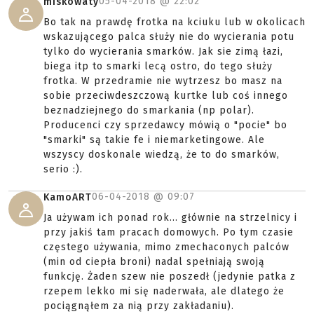
05-04-2018 @
22:02
miskowaty
Bo tak na prawdę frotka na kciuku lub w okolicach
wskazującego palca służy nie do wycierania potu
tylko do wycierania smarków. Jak sie zimą łazi,
biega itp to smarki lecą ostro, do tego służy
frotka. W przedramie nie wytrzesz bo masz na
sobie przeciwdeszczową kurtke lub coś innego
beznadziejnego do smarkania (np polar).
Producenci czy sprzedawcy mówią o "pocie" bo
"smarki" są takie fe i niemarketingowe. Ale
wszyscy doskonale wiedzą, że to do smarków,
serio :).
06-04-2018 @
09:07
KamoART
Ja używam ich ponad rok... głównie na strzelnicy i
przy jakiś tam pracach domowych. Po tym czasie
częstego używania, mimo zmechaconych palców
(min od ciepła broni) nadal spełniają swoją
funkcję. Żaden szew nie poszedł (jedynie patka z
rzepem lekko mi się naderwała, ale dlatego że
pociągnąłem za nią przy zakładaniu).