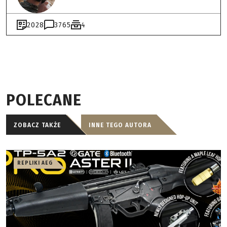
2028
3765
4
POLECANE
ZOBACZ TAKŻE
INNE TEGO AUTORA
REPLIKI AEG