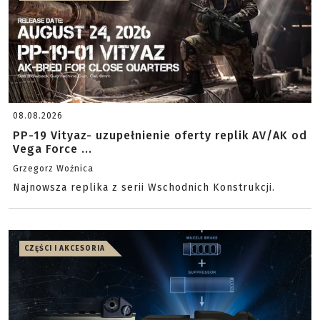
08.08.2026
PP-19 Vityaz- uzupełnienie oferty replik AV/AK od
Vega Force ...
Grzegorz Woźnica
Najnowsza replika z serii Wschodnich Konstrukcji.
CZĘŚCI I AKCESORIA