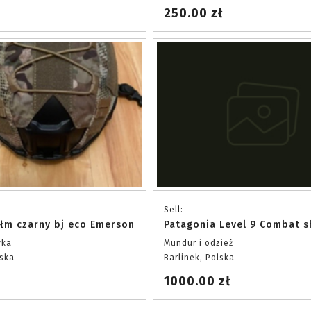
250.00 zł
Sell:
ełm czarny bj eco Emerson
Patagonia Level 9 Combat s
yka
Mundur i odzież
lska
Barlinek, Polska
1000.00 zł