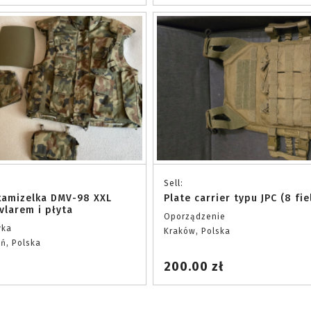
Sell:
kamizelka DMV-98 XXL
Plate carrier typu JPC (8 fie
vlarem i płyta
Oporządzenie
yka
Kraków, Polska
ń, Polska
200.00 zł