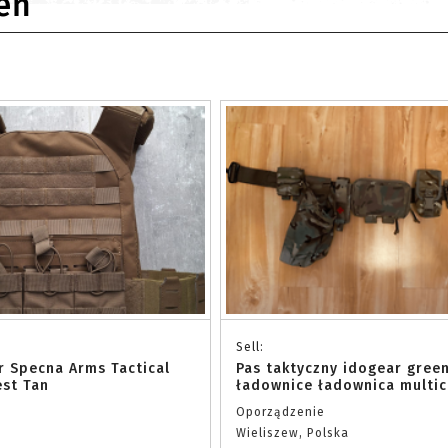
eń
Sell:
er Specna Arms Tactical
Pas taktyczny idogear gree
st Tan
ładownice ładownica multi
Oporządzenie
Wieliszew, Polska