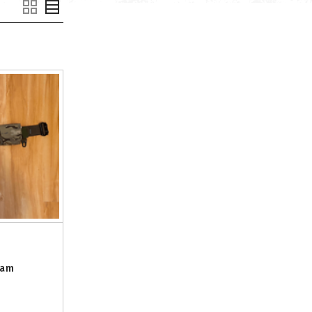
n
cam