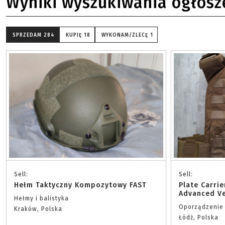
Wyniki wyszukiwania ogłosz
SPRZEDAM
284
KUPIĘ
18
WYKONAM/ZLECĘ
1
Sell:
Sell:
Hełm Taktyczny Kompozytowy FAST
Plate Carri
Advanced Ve
Hełmy i balistyka
Oporządzenie
Kraków, Polska
Łódź, Polska