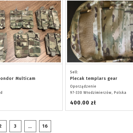
Sell:
Condor Multicam
Plecak templars gear
Oporządzenie
nd
97-330 Włodzimierzów, Polska
400.00 zł
2
3
16
…