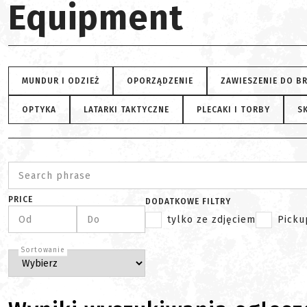
Equipment
MUNDUR I ODZIEŻ
OPORZĄDZENIE
ZAWIESZENIE DO B
OPTYKA
LATARKI TAKTYCZNE
PLECAKI I TORBY
SK
Search phrase
PRICE
DODATKOWE FILTRY
Od
Do
tylko ze zdjęciem
Picku
Sortowanie