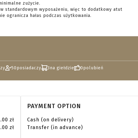
y w standardowym wyposażeniu, więc to dodatkowy atut 
nie ogranicza hałas podczas użytkowania.

zy
50
posiadaczy
3
na giełdzie
0
polubień
PAYMENT OPTION
.00 zł
Cash (on delivery)
.00 zł
Transfer (in advance)