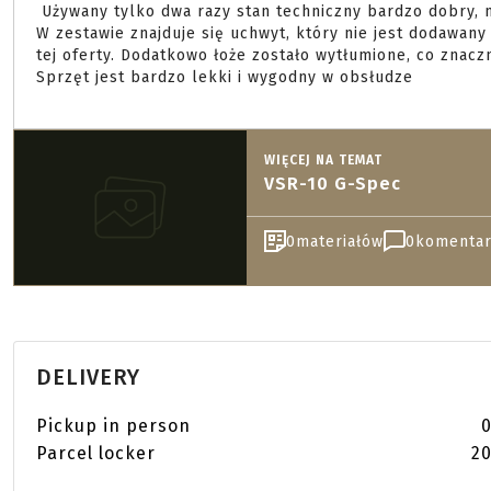
 Używany tylko dwa razy stan techniczny bardzo dobry, minimalne zużycie.

W zestawie znajduje się uchwyt, który nie jest dodawan
tej oferty. Dodatkowo łoże zostało wytłumione, co znacz
Sprzęt jest bardzo lekki i wygodny w obsłudze 
WIĘCEJ NA TEMAT
VSR-10 G-Spec
0
materiałów
0
komentar
DELIVERY
Pickup in person
0
Parcel locker
20