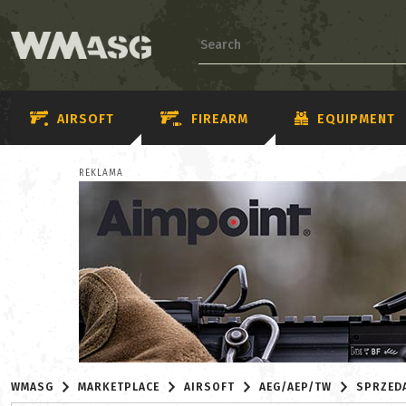
AIRSOFT
FIREARM
EQUIPMENT
REKLAMA
WMASG
MARKETPLACE
AIRSOFT
AEG/AEP/TW
SPRZED