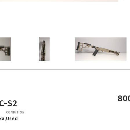
800
C-S2
CONDITION
ka,
Used