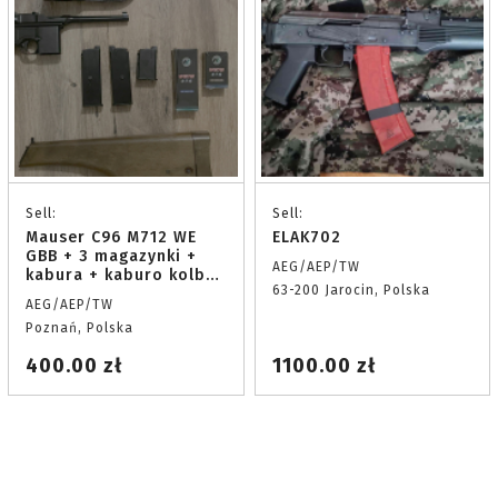
Sell:
Sell:
Mauser C96 M712 WE
ELAK702
GBB + 3 magazynki +
AEG/AEP/TW
kabura + kaburo kolba
63-200 Jarocin, Polska
Nowy
AEG/AEP/TW
Poznań, Polska
400.00 zł
1100.00 zł