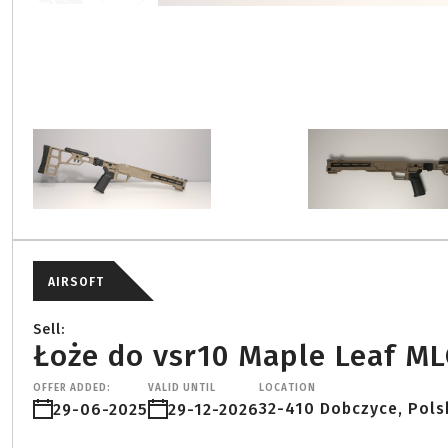
AIRSOFT
Sell:
Łoże do vsr10 Maple Leaf ML
OFFER ADDED:
VALID UNTIL
LOCATION
32-410 Dobczyce, Pols
29-06-2025
29-12-2026