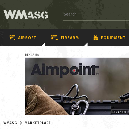
AIRSOFT
FIREARM
EQUIPMENT
REKLAMA
WMASG
MARKETPLACE