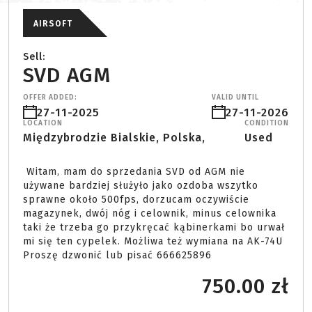
AIRSOFT
Sell:
SVD AGM
OFFER ADDED:
VALID UNTIL
27-11-2025
27-11-2026
LOCATION
CONDITION
Międzybrodzie Bialskie, Polska,
Used
 Witam, mam do sprzedania SVD od AGM nie 
używane bardziej służyło jako ozdoba wszytko 
sprawne około 500fps, dorzucam oczywiście 
magazynek, dwój nóg i celownik, minus celownika 
taki że trzeba go przykręcać kąbinerkami bo urwał 
mi się ten cypelek. Możliwa też wymiana na AK-74U 

Proszę dzwonić lub pisać 666625896 
750.00 zł