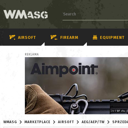
AIRSOFT
FIREARM
EQUIPMENT
REKLAMA
WMASG
MARKETPLACE
AIRSOFT
AEG/AEP/TW
SPRZED