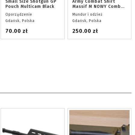
Small Size Shotgun GP
Army Combat Shirt
Pouch Multicam Black
Massif M NOWY Combat
shirt
Oporządzenie
Mundur i odzież
Gdańsk, Polska
Gdańsk, Polska
70.00 zł
250.00 zł