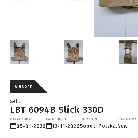
AIRSOFT
Sell:
LBT 6094B Slick 330D
OFFER ADDED:
VALID UNTIL
LOCATION
CONDITION
Sopot, Polska,
New
05-01-2026
12-11-2026