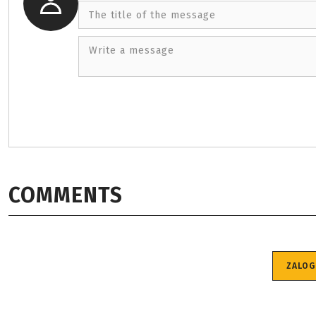
The title of the message
Write a message
COMMENTS
ZALOG