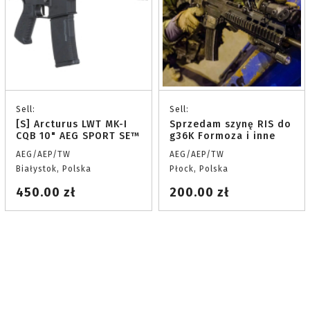
Sell:
Sell:
[S] Arcturus LWT MK-I
Sprzedam szynę RIS do
CQB 10" AEG SPORT SE™
g36K Formoza i inne
AEG/AEP/TW
AEG/AEP/TW
Białystok, Polska
Płock, Polska
450.00 zł
200.00 zł