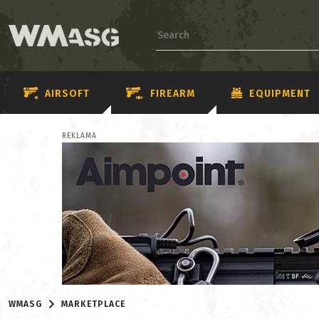
AIRSOFT
FIREARM
EQUIPMENT
REKLAMA
WMASG
MARKETPLACE