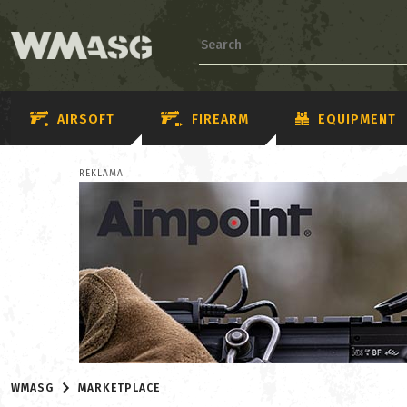
AIRSOFT
FIREARM
EQUIPMENT
REKLAMA
WMASG
MARKETPLACE