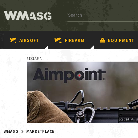
AIRSOFT
FIREARM
EQUIPMENT
REKLAMA
WMASG
MARKETPLACE