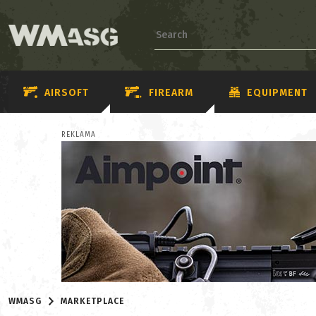
AIRSOFT
FIREARM
EQUIPMENT
REKLAMA
WMASG
MARKETPLACE