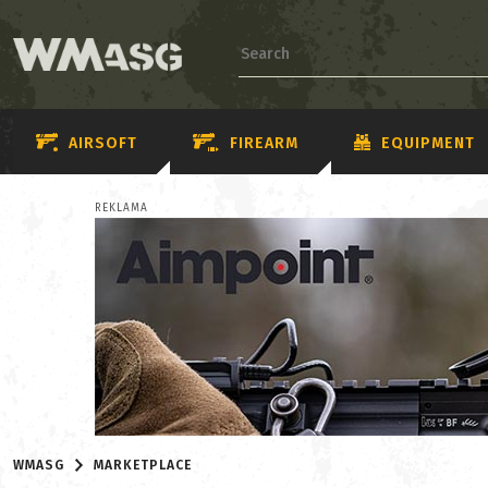
AIRSOFT
FIREARM
EQUIPMENT
REKLAMA
WMASG
MARKETPLACE