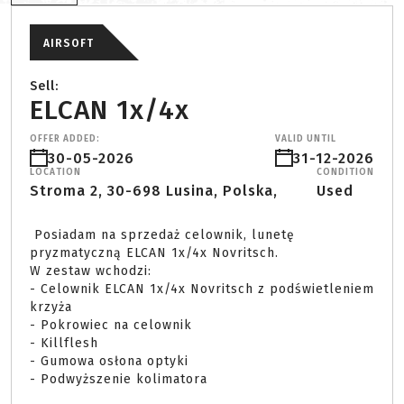
AIRSOFT
Sell:
ELCAN 1x/4x
OFFER ADDED:
VALID UNTIL
30-05-2026
31-12-2026
LOCATION
CONDITION
Stroma 2, 30-698 Lusina, Polska,
Used
 Posiadam na sprzedaż celownik, lunetę 
pryzmatyczną ELCAN 1x/4x Novritsch.

W zestaw wchodzi:

- Celownik ELCAN 1x/4x Novritsch z podświetleniem 
krzyża 

- Pokrowiec na celownik 

- Killflesh 

- Gumowa osłona optyki 

- Podwyższenie kolimatora 
