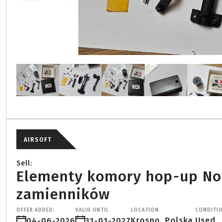
AIRSOFT
Sell:
Elementy komory hop-up Nov
zamienników
OFFER ADDED:
VALID UNTIL
LOCATION
CONDITI
Krosno, Polska,
Used
04-06-2026
31-01-2027