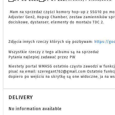
 Mam na sprzedaż części komory hop-up z SSG10 po montażu TDC 2. NA sprzedaż to co na zdjęciu m.in. Hop-Up 
Adjuster Gen2, Hopup Chamber, zestaw zamienników sprę
dociskowe, dystanser, elementy do montażu TDC 2.

Zdjęcia innych rzeczy których się pozbywam:
https://g
Wszystkie rzeczy z tego albumu są na sprzedaż
Pytania najlepiej zadawać przez PW
Niestety portal WMASG ostatnio często zawodzi w funkc
pisać na email: szeregant762@gmail.com Ostatnio funkc
dopiero po wejściu na skrytkę są one widoczne, ja na 
DELIVERY
No information available