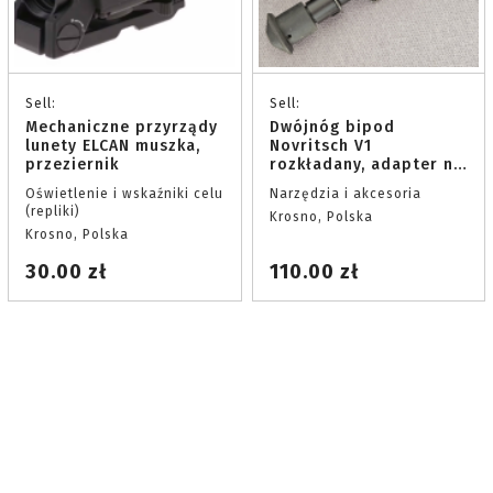
Sell:
Sell:
Mechaniczne przyrządy
Dwójnóg bipod
lunety ELCAN muszka,
Novritsch V1
przeziernik
rozkładany, adapter na
szynę 22mm
Oświetlenie i wskaźniki celu
Narzędzia i akcesoria
(repliki)
Krosno, Polska
Krosno, Polska
30.00 zł
110.00 zł