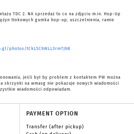
żyn tłokowych gumka hop-up, uszczelnienia, ramie 
oo.gl/photos/tCkL5ChWLL3rmTJh8
jonowaniu, jeśli był by problem z kontaktem PW można
ja skrzynki na wmasg nie pokazuje nowych wiadomości
wszystkie wiadomości odpowiadam.
PAYMENT OPTION
Transfer (after pickup)