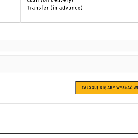
Cash (on delivery)
Transfer (in advance)
ZALOGUJ SIĘ ABY WYSŁAĆ 