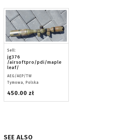
Sell:
jg376
/airsoftpro/pdi/maple
leaf/
AEG/AEP/TW
Tymowa, Polska
450.00 zł
SEE ALSO