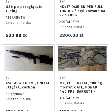
Sell:
Sell:
G36 po przeglądzie,
HK417 DMR SNIPER FULL
tuning
TUNING / stylizowana na
V2 SNIPER
AEG/AEP/TW
AEG/AEP/TW
Gniezno, Polska
Gniezno, Polska
500.00 zł
2800.00 zł
Sell:
Sell:
ASG ASW338LM , UNIKAT
M4, FULL METAL, tuning ,
, CIĘŻKA, carbon
mosfet GATE, PONAD
440 FPS, BARRETT -
Sprężynowe
body na licencji, palne
AEG/AEP/TW
Gniezno, Polska
oznaczenia
Gniezno, Polska