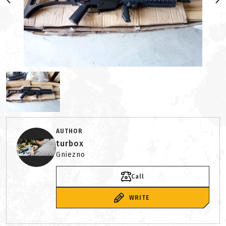
AUTHOR
turbox
Gniezno
Call
WRITE