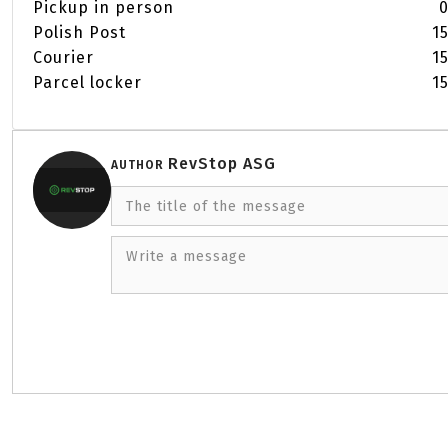
Pickup in person
0
Polish Post
15
Courier
15
Parcel locker
15
RevStop ASG
AUTHOR
The title of the message
Write a message