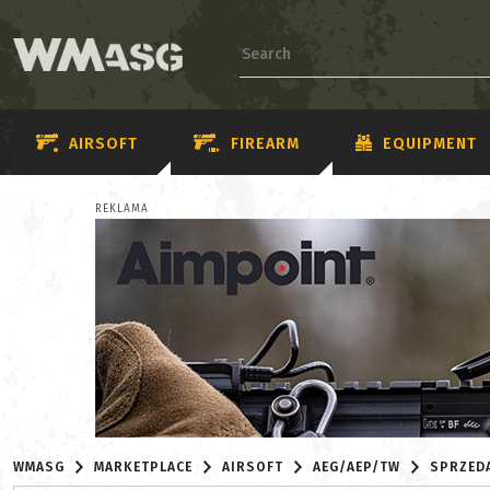
AIRSOFT
FIREARM
EQUIPMENT
REKLAMA
WMASG
MARKETPLACE
AIRSOFT
AEG/AEP/TW
SPRZED