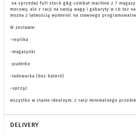
 na sprzedaż full stock g&g combat machine z 7 magazynkami. Replika jest jedną z najlepszych baz pod tuning 
mocowy, ale z racji na swoją wagę i gabaryty w cb też na
można z łatwością wymienić na sławnego programowalne
W zestawie:

-replika

-magazynki

-pudełko

-ładowarka (bez baterii)

-uprząż

wszystko w stanie idealnym, z racji minimalnego przebi
DELIVERY