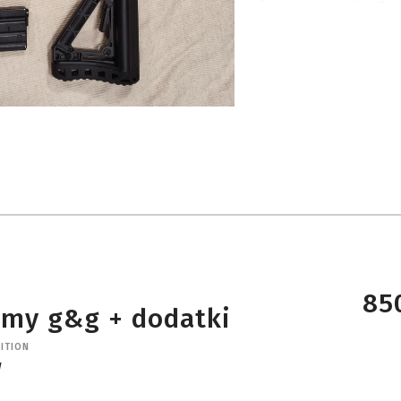
850
rmy g&g + dodatki
ITION
w