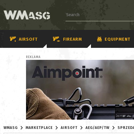
AIRSOFT
FIREARM
EQUIPMENT
REKLAMA
WMASG
MARKETPLACE
AIRSOFT
AEG/AEP/TW
SPRZED