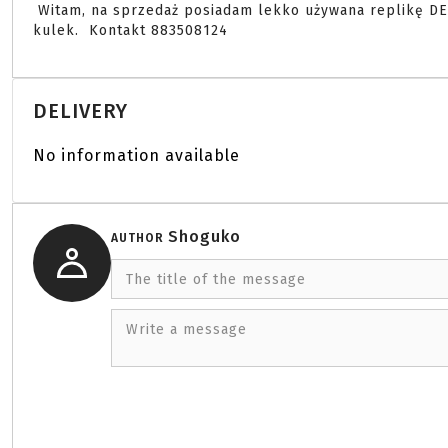
 Witam, na sprzedaż posiadam lekko używana replikę DE m904h w bardzo dobrym stanie. Przebieg około 5k 
kulek.  Kontakt 883508124 
DELIVERY
No information available
Shoguko
AUTHOR
The title of the message
Write a message