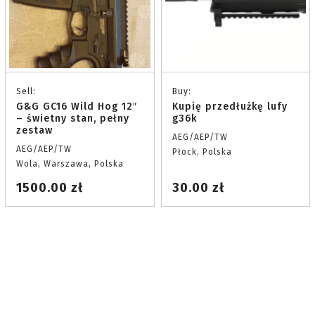
Sell:
Buy:
G&G GC16 Wild Hog 12″
Kupię przedłużkę lufy
– świetny stan, pełny
g36k
zestaw
AEG/AEP/TW
AEG/AEP/TW
Płock, Polska
Wola, Warszawa, Polska
1500.00 zł
30.00 zł