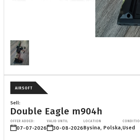
AIRSOFT
Sell:
Double Eagle m904h
OFFER ADDED:
VALID UNTIL
LOCATION
CONDITI
Bysina, Polska,
Used
07-07-2026
30-08-2026