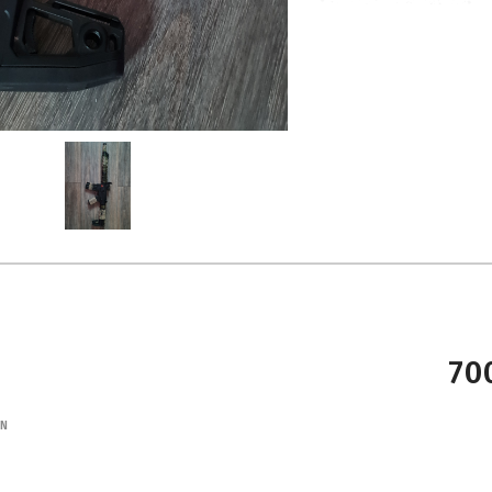
70
ON